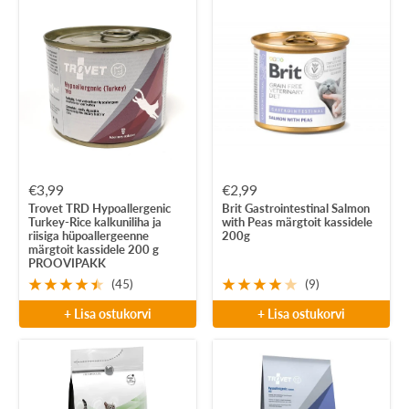
Soodushind
Soodushind
€3,99
€2,99
Trovet TRD Hypoallergenic
Brit Gastrointestinal Salmon
Turkey-Rice kalkuniliha ja
with Peas märgtoit kassidele
riisiga hüpoallergeenne
200g
märgtoit kassidele 200 g
PROOVIPAKK
(45)
(9)
+ Lisa ostukorvi
+ Lisa ostukorvi