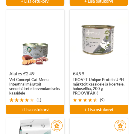
+ Lisa ostukorvi
+ Lisa ostukorvi
Soodushind
Soodushind
Alates €2,49
€4,99
Vet Concept Cat Menu
TROVET Unique Protein UPH
Intestinal märgtoit
märgtoit kassidele ja koertele,
seedehäirete leevendamiseks
hobuseliha, 200 g
kassidele
PROOVIPAKK
(1)
(9)
+ Lisa ostukorvi
+ Lisa ostukorvi