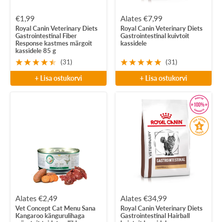
Soodushind
Soodushind
€1,99
Alates €7,99
Royal Canin Veterinary Diets
Royal Canin Veterinary Diets
Gastrointestinal Fiber
Gastrointestinal kuivtoit
Response kastmes märgoit
kassidele
kassidele 85 g
(31)
(31)
+ Lisa ostukorvi
+ Lisa ostukorvi
Soodushind
Soodushind
Alates €2,49
Alates €34,99
Vet Concept Cat Menu Sana
Royal Canin Veterinary Diets
Kangaroo kängurulihaga
Gastrointestinal Hairball