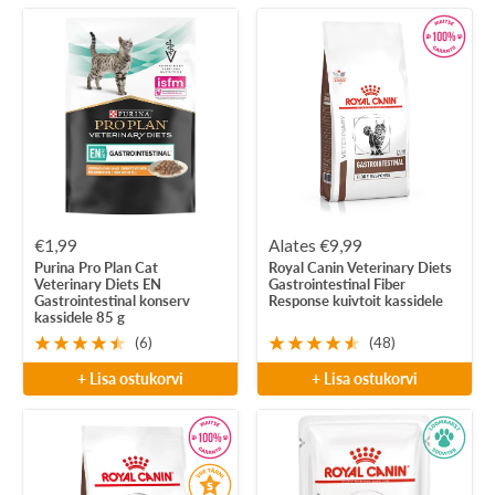
Soodushind
Soodushind
€1,99
Alates €9,99
Purina Pro Plan Cat
Royal Canin Veterinary Diets
Veterinary Diets EN
Gastrointestinal Fiber
Gastrointestinal konserv
Response kuivtoit kassidele
kassidele 85 g
(6)
(48)
+ Lisa ostukorvi
+ Lisa ostukorvi