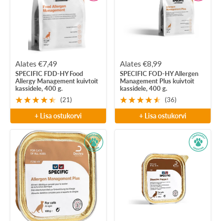
Soodushind
Soodushind
Alates €7,49
Alates €8,99
SPECIFIC FDD-HY Food
SPECIFIC FOD-HY Allergen
Allergy Management kuivtoit
Management Plus kuivtoit
kassidele, 400 g.
kassidele, 400 g.
(21)
(36)
+ Lisa ostukorvi
+ Lisa ostukorvi