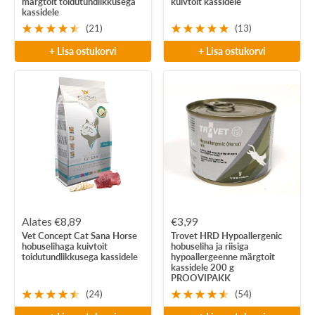
märgtoit toidutundlikkusega
kuivtoit kassidele
kassidele
(21)
(13)
+ Lisa ostukorvi
+ Lisa ostukorvi
Soodushind
Soodushind
Alates €8,89
€3,99
Vet Concept Cat Sana Horse
Trovet HRD Hypoallergenic
hobuselihaga kuivtoit
hobuseliha ja riisiga
toidutundlikkusega kassidele
hypoallergeenne märgtoit
kassidele 200 g
PROOVIPAKK
(24)
(54)