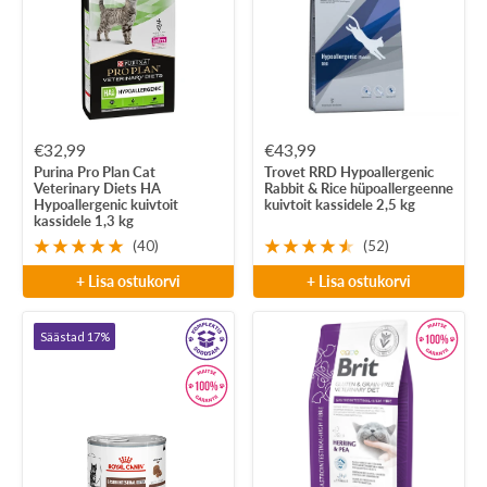
Soodushind
Soodushind
€32,99
€43,99
Purina Pro Plan Cat
Trovet RRD Hypoallergenic
Veterinary Diets HA
Rabbit & Rice hüpoallergeenne
Hypoallergenic kuivtoit
kuivtoit kassidele 2,5 kg
kassidele 1,3 kg
(40)
(52)
+ Lisa ostukorvi
+ Lisa ostukorvi
Säästad 17%