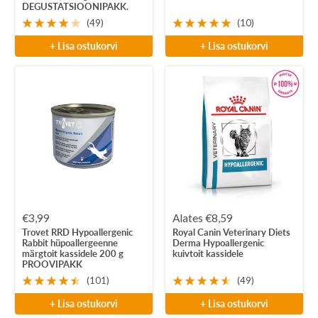
DEGUSTATSIOONIPAKK.
(49)
(10)
+ Lisa ostukorvi
+ Lisa ostukorvi
Soodushind
Soodushind
€3,99
Alates €8,59
Trovet RRD Hypoallergenic
Royal Canin Veterinary Diets
Rabbit hüpoallergeenne
Derma Hypoallergenic
märgtoit kassidele 200 g
kuivtoit kassidele
PROOVIPAKK
(101)
(49)
+ Lisa ostukorvi
+ Lisa ostukorvi