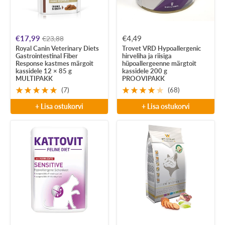
Soodushind
Soodushind
€17,99
€4,49
€23,88
Royal Canin Veterinary Diets
Trovet VRD Hypoallergenic
Gastrointestinal Fiber
hirveliha ja riisiga
Response kastmes märgoit
hüpoallergeenne märgtoit
kassidele 12 × 85 g
kassidele 200 g
MULTIPAKK
PROOVIPAKK
(7)
(68)
+ Lisa ostukorvi
+ Lisa ostukorvi