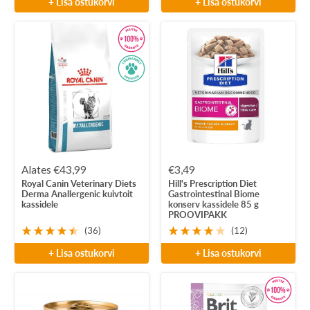
+ Lisa ostukorvi
+ Lisa ostukorvi
Soodushind
Soodushind
Alates €43,99
€3,49
Royal Canin Veterinary Diets
Hill's Prescription Diet
Derma Anallergenic kuivtoit
Gastrointestinal Biome
kassidele
konserv kassidele 85 g
PROOVIPAKK
(36)
(12)
+ Lisa ostukorvi
+ Lisa ostukorvi