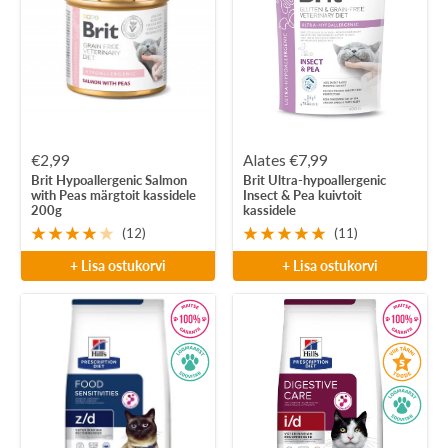
Soodushind
Soodushind
€2,99
Alates €7,99
Brit Hypoallergenic Salmon
Brit Ultra-hypoallergenic
with Peas märgtoit kassidele
Insect & Pea kuivtoit
200g
kassidele
(12)
(11)
+ Lisa ostukorvi
+ Lisa ostukorvi