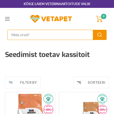
Jätka
KÕIGE LAIEM VETERINAARTOITUDE VALIK
sisu
juurde
VetaPet.com
0
Menüü
Seedimist toetav kassitoit
FILTER BY
SORTEERI