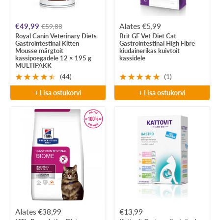
Soodushind
Soodushind
€49,99
Alates €5,99
€59,88
Royal Canin Veterinary Diets
Brit GF Vet Diet Cat
Gastrointestinal Kitten
Gastrointestinal High Fibre
Mousse märgtoit
kiudainerikas kuivtoit
kassipoegadele 12 × 195 g
kassidele
MULTIPAKK
(44)
(1)
+ Lisa ostukorvi
+ Lisa ostukorvi
Soodushind
Soodushind
Alates €38,99
€13,99