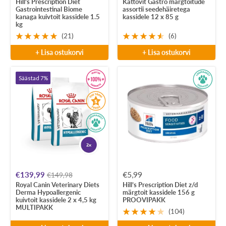
Hill’s Prescription Diet
Kattovit Gastro märgtoitude
Gastrointestinal Biome
assortii seedehäiretega
kanaga kuivtoit kassidele 1.5
kassidele 12 x 85 g
kg
(21)
(6)
+ Lisa ostukorvi
+ Lisa ostukorvi
Säästad 7%
Soodushind
Soodushind
€139,99
€5,99
€149,98
Royal Canin Veterinary Diets
Hill’s Prescription Diet z/d
Derma Hypoallergenic
märgtoit kassidele 156 g
kuivtoit kassidele 2 x 4,5 kg
PROOVIPAKK
MULTIPAKK
(104)