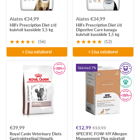
Soodushind
Soodushind
Alates €34,99
Alates €34,99
Hill’s Prescription Diet z/d
Hill’s Prescription Diet i/d
kuivtoit kassidele 1,5 kg
Digestive Care kanaga
kuivtoit kassidele 1,5 kg
(56)
(12)
+ Lisa ostukorvi
+ Lisa ostukorvi
Säästad 7%
Soodushind
Soodushind
€39,99
€12,99
€13,93
Royal Canin Veterinary Diets
SPECIFIC FOW-HY Allergen
Gastrointestinal Hepatic
Management Plus märgtoit