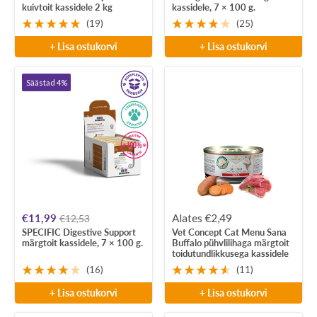
kuivtoit kassidele 2 kg
kassidele, 7 × 100 g.
(19)
(25)
+ Lisa ostukorvi
+ Lisa ostukorvi
Säästad 4%
Soodushind
Soodushind
€11,99
Alates €2,49
€12,53
SPECIFIC Digestive Support
Vet Concept Cat Menu Sana
märgtoit kassidele, 7 × 100 g.
Buffalo pühvlilihaga märgtoit
toidutundlikkusega kassidele
(16)
(11)
+ Lisa ostukorvi
+ Lisa ostukorvi