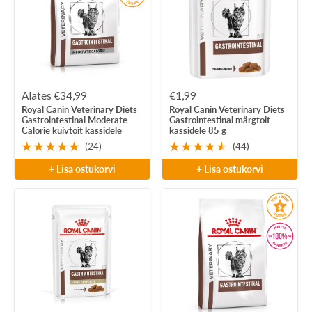
Soodushind
Soodushind
Alates €34,99
€1,99
Royal Canin Veterinary Diets
Royal Canin Veterinary Diets
Gastrointestinal Moderate
Gastrointestinal märgtoit
Calorie kuivtoit kassidele
kassidele 85 g
(24)
(44)
+ Lisa ostukorvi
+ Lisa ostukorvi