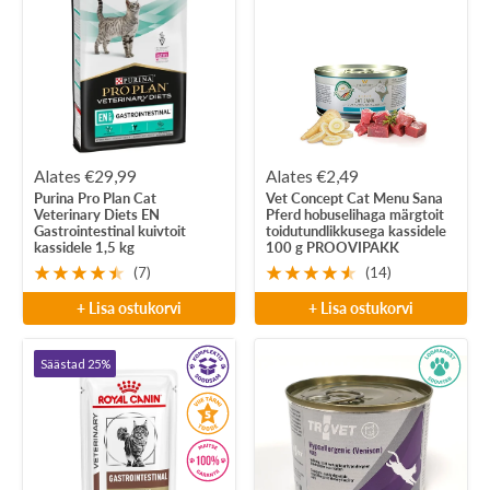
Soodushind
Soodushind
Alates €29,99
Alates €2,49
Purina Pro Plan Cat
Vet Concept Cat Menu Sana
Veterinary Diets EN
Pferd hobuselihaga märgtoit
Gastrointestinal kuivtoit
toidutundlikkusega kassidele
kassidele 1,5 kg
100 g PROOVIPAKK
(7)
(14)
+ Lisa ostukorvi
+ Lisa ostukorvi
Säästad 25%