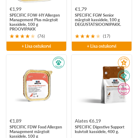
Soodushind
Soodushind
€1,99
€1,79
SPECIFIC FOW-HY Allergen
SPECIFIC FGW Senior
Management Plus märgtoit
märgtoit kassidele, 100 g
kassidele, 100 g
DEGUSTATSIOONIPAKK.
PROOVIPAKK
(76)
(17)
+ Lisa ostukorvi
+ Lisa ostukorvi
Soodushind
Soodushind
€1,89
Alates €6,19
SPECIFIC FDW Food Allergen
SPECIFIC Digestive Support
Management märgtoit
kuivtoit kassidele, 400 g.
kassidele, 100 g