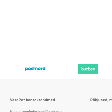
VetaPet kontaktandmed
Põhjused, m
Klienditeeninduse meiliaadress: