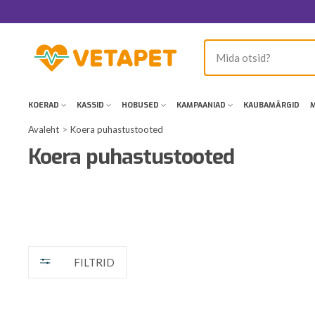
Jätka
sisu
juurde
VetaPet.com
KOERAD
KASSID
HOBUSED
KAMPAANIAD
KAUBAMÄRGID
M
Avaleht
Koera puhastustooted
Koera puhastustooted
FILTRID