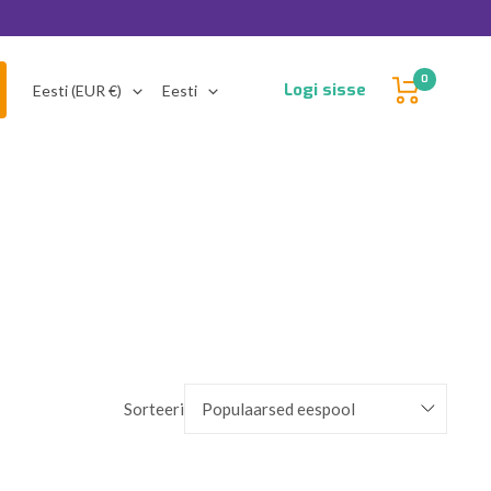
0
Riik/piirkond
Keel
Logi sisse
Eesti (EUR €)
Eesti
Sorteeri
Populaarsed eespool