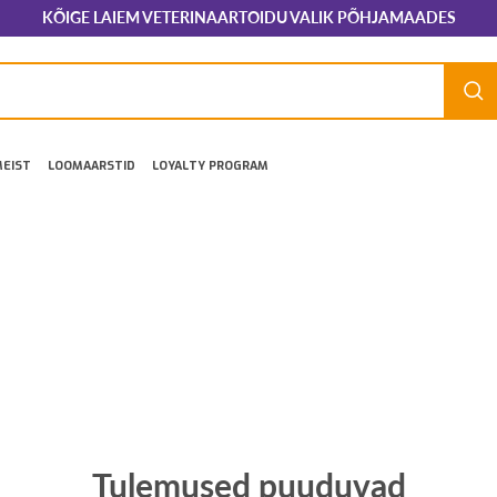
KÕIGE LAIEM VETERINAARTOIDU VALIK PÕHJAMAADES
EIST
LOOMAARSTID
LOYALTY PROGRAM
Tulemused puuduvad