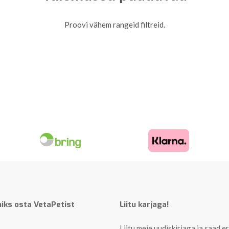
Proovi vähem rangeid filtreid.
iks osta VetaPetist
Liitu karjaga!
Liitu meie uudiskirjaga ja saad er