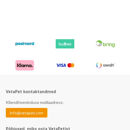
VetaPet kontaktandmed
Klienditeeninduse meiliaadress:
info@vetapet.com
Põhjused, miks osta VetaPetist