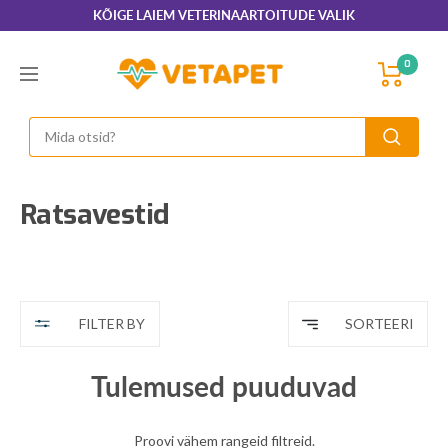
Jätka
KÕIGE LAIEM VETERINAARTOITUDE VALIK
sisu
juurde
VetaPet.com
0
Menüü
Ratsavestid
FILTER BY
SORTEERI
Tulemused puuduvad
Proovi vähem rangeid filtreid.