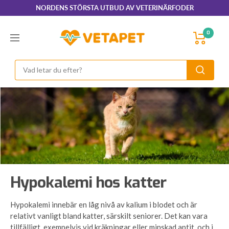
Hoppa
NORDENS STÖRSTA UTBUD AV VETERINÄRFODER
till
innehållet
VetaPet.com
0
Navigering
Hypokalemi hos katter
Hypokalemi innebär en låg nivå av kalium i blodet och är
relativt vanligt bland katter, särskilt seniorer. Det kan vara
tillfälligt, exempelvis vid kräkningar eller minskad aptit, och i