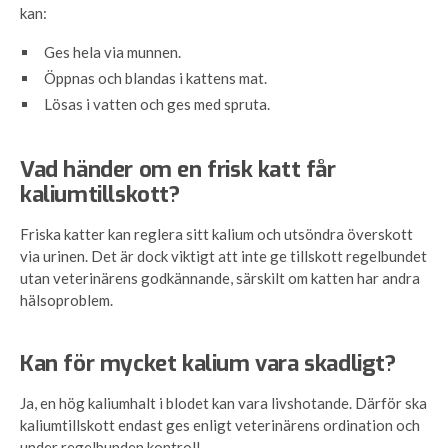
kan:
Ges hela via munnen.
Öppnas och blandas i kattens mat.
Lösas i vatten och ges med spruta.
Vad händer om en frisk katt får
kaliumtillskott?
Friska katter kan reglera sitt kalium och utsöndra överskott
via urinen. Det är dock viktigt att inte ge tillskott regelbundet
utan veterinärens godkännande, särskilt om katten har andra
hälsoproblem.
Kan för mycket kalium vara skadligt?
Ja, en hög kaliumhalt i blodet kan vara livshotande. Därför ska
kaliumtillskott endast ges enligt veterinärens ordination och
under regelbunden kontroll.