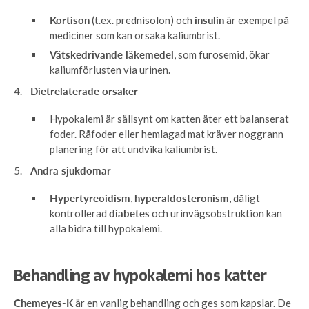
Kortison
(t.ex. prednisolon) och
insulin
är exempel på
mediciner som kan orsaka kaliumbrist.
Vätskedrivande läkemedel
, som furosemid, ökar
kaliumförlusten via urinen.
Dietrelaterade orsaker
Hypokalemi är sällsynt om katten äter ett balanserat
foder. Råfoder eller hemlagad mat kräver noggrann
planering för att undvika kaliumbrist.
Andra sjukdomar
Hypertyreoidism
,
hyperaldosteronism
, dåligt
kontrollerad
diabetes
och urinvägsobstruktion kan
alla bidra till hypokalemi.
Behandling av hypokalemi hos katter
Chemeyes-K
är en vanlig behandling och ges som kapslar. De