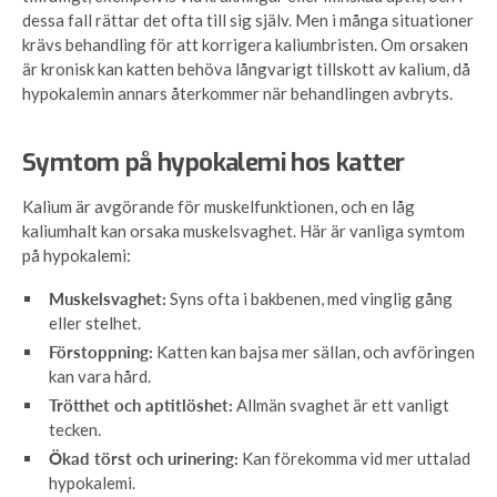
dessa fall rättar det ofta till sig själv. Men i många situationer
krävs behandling för att korrigera kaliumbristen. Om orsaken
är kronisk kan katten behöva långvarigt tillskott av kalium, då
hypokalemin annars återkommer när behandlingen avbryts.
Symtom på hypokalemi hos katter
Kalium är avgörande för muskelfunktionen, och en låg
kaliumhalt kan orsaka muskelsvaghet. Här är vanliga symtom
på hypokalemi:
Muskelsvaghet:
Syns ofta i bakbenen, med vinglig gång
eller stelhet.
Förstoppning:
Katten kan bajsa mer sällan, och avföringen
kan vara hård.
Trötthet och aptitlöshet:
Allmän svaghet är ett vanligt
tecken.
Ökad törst och urinering:
Kan förekomma vid mer uttalad
hypokalemi.