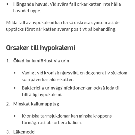
Hängande huvud:
Vid svåra fall orkar katten inte hålla
huvudet uppe.
Milda fall av hypokalemi kan ha så diskreta symtom att de
upptäcks först när katten svarar positivt på behandling.
Orsaker till hypokalemi
Ökad kaliumförlust via urin
Vanligt vid
kronisk njursvikt
, en degenerativ sjukdom
som påverkar äldre katter.
Bakteriella urinvägsinfektioner
kan också leda till
tillfällig hypokalemi.
Minskat kaliumupptag
Kroniska tarmsjukdomar kan minska kroppens
förmåga att absorbera kalium.
Läkemedel