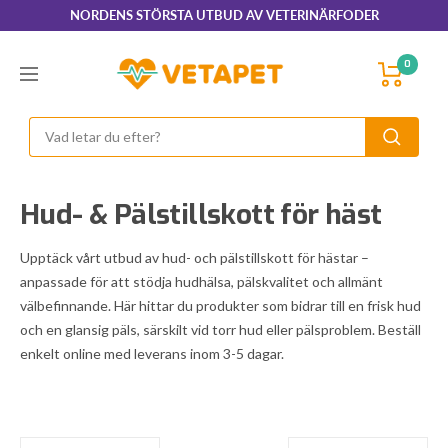
Hoppa
NORDENS STÖRSTA UTBUD AV VETERINÄRFODER
till
innehållet
VetaPet.com
0
Navigering
Hud- & Pälstillskott för häst
Upptäck vårt utbud av hud- och pälstillskott för hästar –
anpassade för att stödja hudhälsa, pälskvalitet och allmänt
välbefinnande. Här hittar du produkter som bidrar till en frisk hud
och en glansig päls, särskilt vid torr hud eller pälsproblem. Beställ
enkelt online med leverans inom 3-5 dagar.