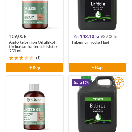
Rea-
Rea-
109,00 kr
143,10 kr
639,00 kr
Från
AniForte Salmon Oil tillskot
Trikem Linfröolja Häst
pris
pris
för hundar, katter och hästar
250 ml
(1)
+ Köp
+ Köp
Spara 10%