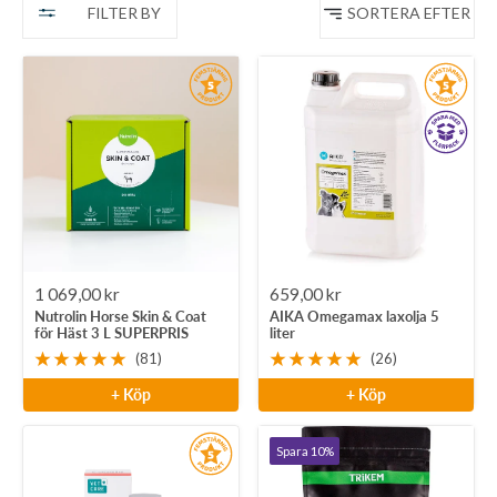
FILTER BY
SORTERA EFTER
Rea-
Rea-
1 069,00 kr
659,00 kr
Nutrolin Horse Skin & Coat
AIKA Omegamax laxolja 5
pris
pris
för Häst 3 L SUPERPRIS
liter
(81)
(26)
+ Köp
+ Köp
Spara 10%