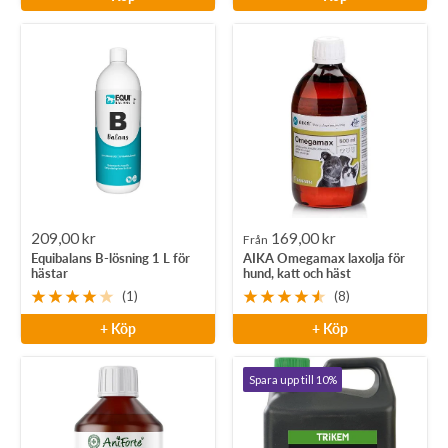
Rea-
Rea-
209,00 kr
169,00 kr
Från
Equibalans B-lösning 1 L för
AIKA Omegamax laxolja för
pris
pris
hästar
hund, katt och häst
(1)
(8)
+ Köp
+ Köp
Spara upp till 10%