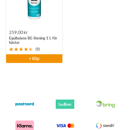
Rea-
259,00 kr
Equibalans BE-lösning 1 L för
pris
hästar
(8)
+ Köp