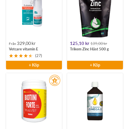
Rea-
Rea-
329,00 kr
125,10 kr
139,00 kr
Från
Vetcare vitamin E
Trikem Zinc Häst 500 g
pris
pris
(27)
+ Köp
+ Köp