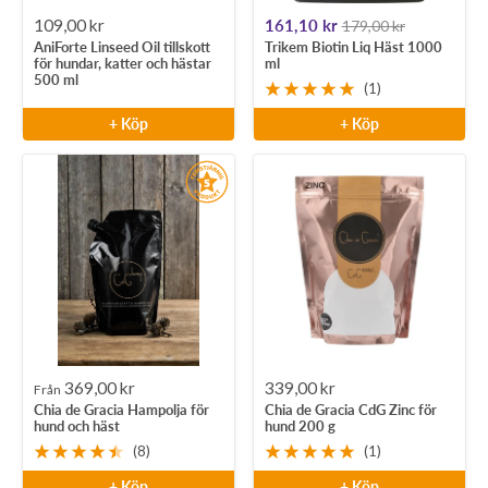
Rea-
Rea-
109,00 kr
161,10 kr
179,00 kr
AniForte Linseed Oil tillskott
Trikem Biotin Liq Häst 1000
pris
pris
för hundar, katter och hästar
ml
500 ml
(1)
+ Köp
+ Köp
Rea-
Rea-
369,00 kr
339,00 kr
Från
Chia de Gracia Hampolja för
Chia de Gracia CdG Zinc för
pris
pris
hund och häst
hund 200 g
(8)
(1)
+ Köp
+ Köp