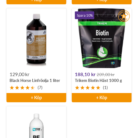
Spara 10%
Rea-
Rea-
129,00 kr
188,10 kr
209,00 kr
Black Horse Linfröolja 1 liter
Trikem Biotin Häst 1000 g
pris
pris
(7)
(1)
+ Köp
+ Köp