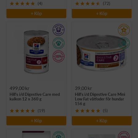
(4)
(72)
+ Köp
+ Köp
Rea-
Rea-
499,00 kr
39,00 kr
Hill's i/d Digestive Care med
Hill's i/d Digestive Care Mini
pris
pris
kalkon 12 x 360 g
Low Fat våtfoder för hundar
156 g
(19)
(5)
+ Köp
+ Köp