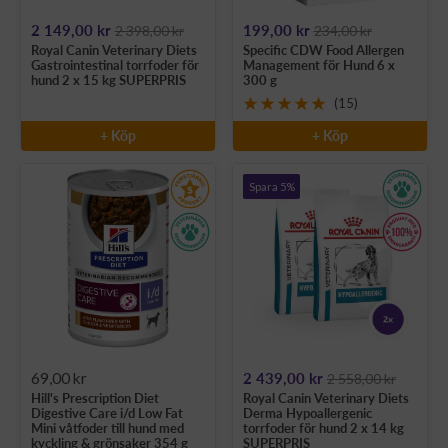
Rea-
Rea-
2 149,00 kr
199,00 kr
2 398,00 kr
234,00 kr
Royal Canin Veterinary Diets
Specific CDW Food Allergen
pris
pris
Gastrointestinal torrfoder för
Management för Hund 6 x
hund 2 x 15 kg SUPERPRIS
300 g
(15)
+ Köp
+ Köp
Spara 5%
Rea-
Rea-
69,00 kr
2 439,00 kr
2 558,00 kr
Hill's Prescription Diet
Royal Canin Veterinary Diets
pris
pris
Digestive Care i/d Low Fat
Derma Hypoallergenic
Mini våtfoder till hund med
torrfoder för hund 2 x 14 kg
kyckling & grönsaker 354 g
SUPERPRIS