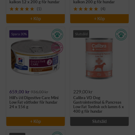
kalkon 12 x 200 g för hundar
kalkon 200 g för hundar
(1)
(4)
+ Köp
+ Köp
Spara 30%
Slutsåld
Rea-
Rea-
659,00 kr
229,00 kr
936,00 kr
Hill's i/d Digestive Care Mini
Calibra VD Dog
pris
pris
Low Fat våtfoder för hundar
Gastrointestinal & Pancreas
24 x 156 g
Low Fat Tonfisk och lamm 6 x
400 g för hundar
+ Köp
Slutsåld