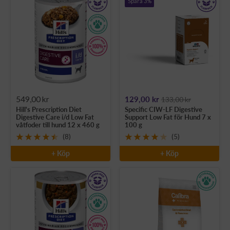
Spara 3%
Rea-
Rea-
549,00 kr
129,00 kr
133,00 kr
Hill's Prescription Diet
Specific CIW-LF Digestive
pris
pris
Digestive Care i/d Low Fat
Support Low Fat för Hund 7 x
våtfoder till hund 12 x 460 g
100 g
(8)
(5)
+ Köp
+ Köp