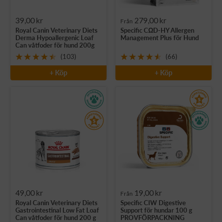
Rea-
Rea-
39,00 kr
279,00 kr
Från
Royal Canin Veterinary Diets
Specific CΩD-HY Allergen
pris
pris
Derma Hypoallergenic Loaf
Management Plus för Hund
Can våtfoder för hund 200g
(103)
(66)
+ Köp
+ Köp
Rea-
Rea-
49,00 kr
19,00 kr
Från
Royal Canin Veterinary Diets
Specific CIW Digestive
pris
pris
Gastrointestinal Low Fat Loaf
Support för hundar 100 g
Can våtfoder för hund 200 g
PROVFÖRPACKNING