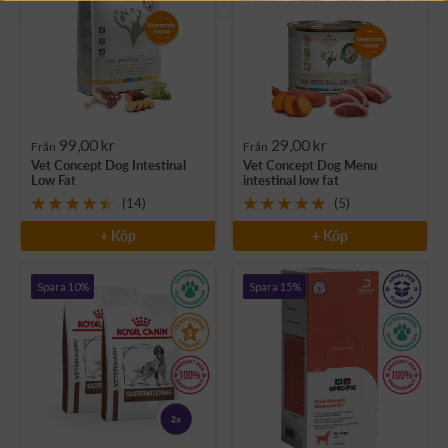
Rea-
Rea-
99,00 kr
29,00 kr
Från
Från
Vet Concept Dog Intestinal
Vet Concept Dog Menu
pris
pris
Low Fat
intestinal low fat
(14)
(5)
+ Köp
+ Köp
Spara 10%
Spara 15%