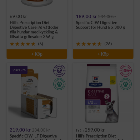
Rea-
Rea-
69,00 kr
189,00 kr
234,00 kr
Hill's Prescription Diet
Specific CIW Digestive
pris
pris
Digestive Care i/d våtfoder
Support för Hund 6 x 300 g
tilla hundar med kyckling &
tillsatta grönsaker 356 g
(6)
(26)
+ Köp
+ Köp
Spara 6%
Rea-
Rea-
219,00 kr
259,00 kr
234,00 kr
Från
Specific CIW-LF Digestive
Hill's Prescription Diet
pris
pris