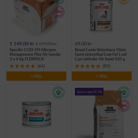
Rea-
Rea-
1 149,00 kr
69,00 kr
1 199,00 kr
Specific COD-HY Allergen
Royal Canin Veterinary Diets
pris
pris
Management Plus för hundar
Gastrointestinal Low Fat Loaf
3 x 4 kg FLERPACK
Can våtfoder för hund 420 g
(66)
(83)
+ Köp
+ Köp
Spara upp till 1%