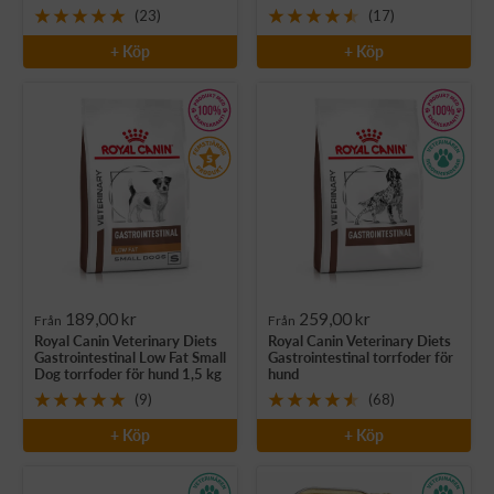
(23)
(17)
+ Köp
+ Köp
Rea-
Rea-
189,00 kr
259,00 kr
Från
Från
Royal Canin Veterinary Diets
Royal Canin Veterinary Diets
pris
pris
Gastrointestinal Low Fat Small
Gastrointestinal torrfoder för
Dog torrfoder för hund 1,5 kg
hund
(9)
(68)
+ Köp
+ Köp