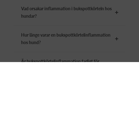
Vad orsakar inflammation i bukspottkörteln hos
hundar?
Hur länge varar en bukspottkörtelinflammation
hos hund?
Är bukspottkörtelinflammation farligt för
hundar?
Vilka är symtomen på
bukspottkörtelinflammation hos hundar?
Särskild kost som stöd vid hundens
bukspottkörtelsjukdomar