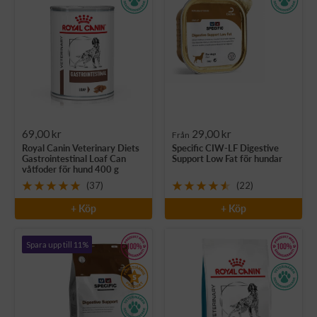
Rea-
Rea-
69,00 kr
29,00 kr
Från
Royal Canin Veterinary Diets
Specific CIW-LF Digestive
pris
pris
Gastrointestinal Loaf Can
Support Low Fat för hundar
våtfoder för hund 400 g
(37)
(22)
+ Köp
+ Köp
Spara upp till 11%