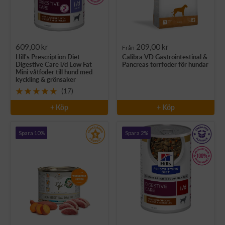
Rea-
Rea-
609,00 kr
209,00 kr
Från
Hill's Prescription Diet
Calibra VD Gastrointestinal &
pris
pris
Digestive Care i/d Low Fat
Pancreas torrfoder för hundar
Mini våtfoder till hund med
kyckling & grönsaker
(17)
+ Köp
+ Köp
Spara 10%
Spara 2%