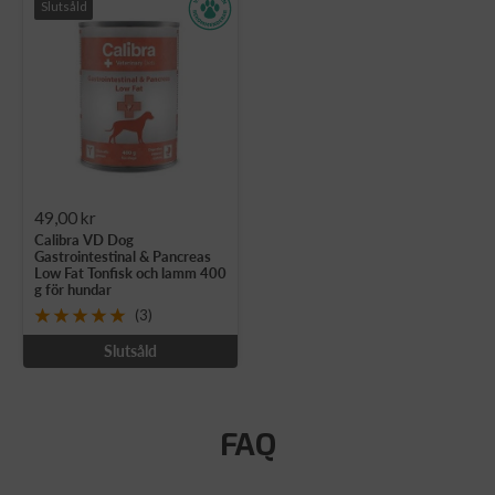
Slutsåld
Rea-
49,00 kr
Calibra VD Dog
pris
Gastrointestinal & Pancreas
Low Fat Tonfisk och lamm 400
g för hundar
(3)
Slutsåld
FAQ