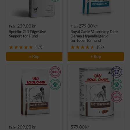
Rea-
Rea-
239,00 kr
279,00 kr
Från
Från
Specific CID Digestive
Royal Canin Veterinary Diets
pris
pris
Support för Hund
Derma Hypoallergenic
torrfoder för hund
(19)
(52)
+ Köp
+ Köp
Rea-
Rea-
209,00 kr
579,00 kr
Från