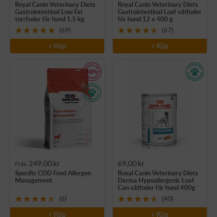
Royal Canin Veterinary Diets
Royal Canin Veterinary Diets
pris
pris
Gastrointestinal Low Fat
Gastrointestinal Loaf våtfoder
torrfoder för hund 1,5 kg
för hund 12 x 400 g
(69)
(67)
+ Köp
+ Köp
Rea-
Rea-
249,00 kr
69,00 kr
Från
Specific CDD Food Allergen
Royal Canin Veterinary Diets
pris
pris
Management
Derma Hypoallergenic Loaf
Can våtfoder för hund 400g
(6)
(40)
+ Köp
+ Köp