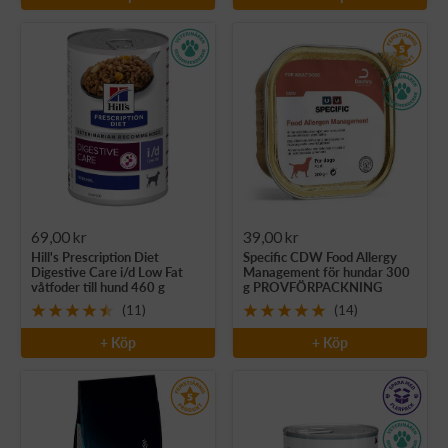
Rea-
Rea-
69,00 kr
39,00 kr
Hill's Prescription Diet
Specific CDW Food Allergy
pris
pris
Digestive Care i/d Low Fat
Management för hundar 300
våtfoder till hund 460 g
g PROVFÖRPACKNING
(11)
(14)
+ Köp
+ Köp