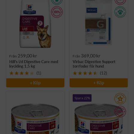
Rea-
Rea-
259,00 kr
369,00 kr
Från
Från
Hill's i/d Digestive Care med
Virbac Digestive Support
pris
pris
kyckling 1,5 kg
torrfoder för hund
(1)
(12)
+ Köp
+ Köp
Spara 22%