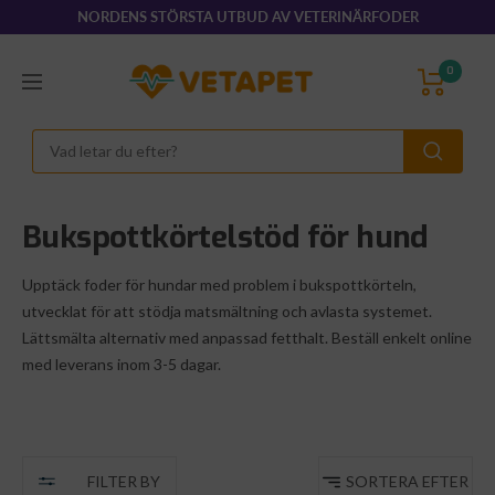
Hoppa
NORDENS STÖRSTA UTBUD AV VETERINÄRFODER
till
innehållet
VetaPet.com
0
Navigering
Bukspottkörtelstöd för hund
Upptäck foder för hundar med problem i bukspottkörteln,
utvecklat för att stödja matsmältning och avlasta systemet.
Lättsmälta alternativ med anpassad fetthalt. Beställ enkelt online
med leverans inom 3-5 dagar.
FILTER BY
SORTERA EFTER