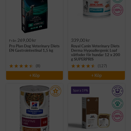
Rea-
Rea-
269,00 kr
339,00 kr
Från
Pro Plan Dog Veterinary Diets
Royal Canin Veterinary Diets
pris
pris
EN Gastrointestinal 1,5 kg
Derma Hypoallergenic Loaf
våtfoder för hundar 12 x 200
g SUPERPRIS
(8)
(127)
+ Köp
+ Köp
Spara 19%