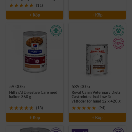
(11)
+ Köp
+ Köp
Rea-
Rea-
59,00 kr
589,00 kr
Hill's i/d Digestive Care med
Royal Canin Veterinary Diets
pris
pris
kalkon 360 g
Gastrointestinal Low Fat
våtfoder för hund 12 x 420 g
(13)
(94)
+ Köp
+ Köp