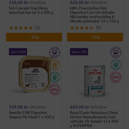
Rea-
Rea-
156,00 kr
629,00 kr
173,00 kr
639,00 kr
Vet Concept Dog Menu
Hill's Prescription Diet
pris
pris
intestinal low fat 6 x 200 g
Digestive Care i/d våtfoder
tilla hundar med kyckling &
tillsatta grönsaker 12 x 356 g
(3)
(9)
+ Köp
+ Köp
Spara 46%
Spara 19%
Rea-
Rea-
109,00 kr
669,00 kr
203,00 kr
828,00 kr
Specific CIW Digestive
Royal Canin Veterinary Diets
pris
pris
Support för Hund 7 x 100 g
Derma Hypoallergenic Loaf
våtfoder för hundar 12 x 400
g SUPERPRIS