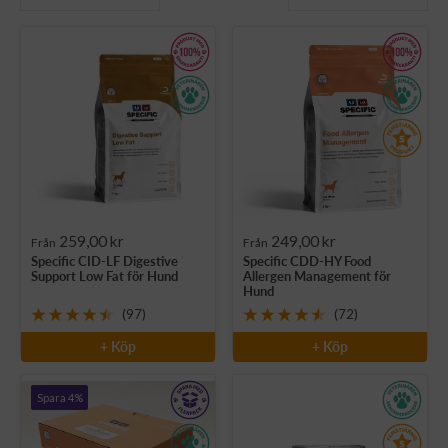
Rea-
Rea-
259,00 kr
249,00 kr
Från
Från
Specific CID-LF Digestive
Specific CDD-HY Food
pris
pris
Support Low Fat för Hund
Allergen Management för
Hund
(97)
(72)
+ Köp
+ Köp
Spara 4%