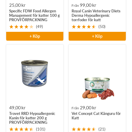
Rea-
Rea-
25,00 kr
99,00 kr
Från
Specific FDW Food Allergen
Royal Canin Veterinary Diets
pris
pris
Management för katter 100 g
Derma Hypoallergenic
PROVFÖRPACKNING
torrfoder för katt
(49)
(50)
+ Köp
+ Köp
Rea-
Rea-
49,00 kr
29,00 kr
Från
Trovet RRD Hypoallergenic
Vet Concept Cat Känguru för
pris
pris
Kanin för katter 200 g
Katt
PROVFÖRPACKNING
(101)
(21)