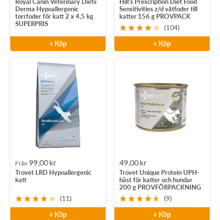
Royal Canin Veterinary Diets
Hill's Prescription Diet Food
pris
pris
Derma Hypoallergenic
Sensitivities z/d våtfoder till
torrfoder för katt 2 x 4,5 kg
katter 156 g PROVPACK
SUPERPRIS
(104)
+ Köp
+ Köp
Rea-
Rea-
99,00 kr
49,00 kr
Från
Trovet LRD Hypoallergenic
Trovet Unique Protein UPH-
pris
pris
katt
häst för katter och hundar
200 g PROVFÖRPACKNING
(11)
(9)
+ Köp
+ Köp