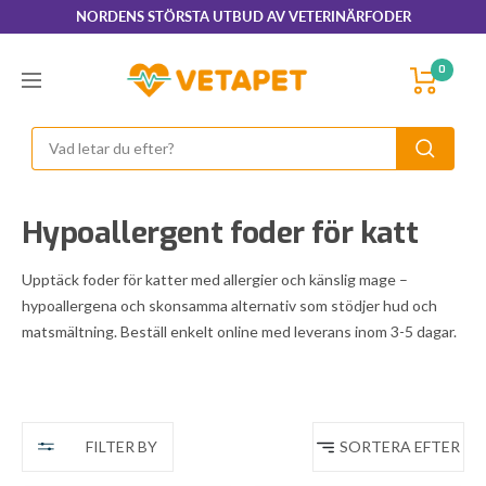
Hoppa
NORDENS STÖRSTA UTBUD AV VETERINÄRFODER
till
innehållet
VetaPet.com
0
Navigering
Hypoallergent foder för katt
Upptäck foder för katter med allergier och känslig mage –
hypoallergena och skonsamma alternativ som stödjer hud och
matsmältning. Beställ enkelt online med leverans inom 3-5 dagar.
FILTER BY
SORTERA EFTER