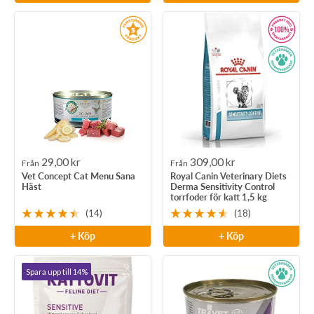
Rea-
Rea-
29,00 kr
309,00 kr
Från
Från
Vet Concept Cat Menu Sana
Royal Canin Veterinary Diets
pris
pris
Häst
Derma Sensitivity Control
torrfoder för katt 1,5 kg
(14)
(18)
+ Köp
+ Köp
Spara upp till 14%