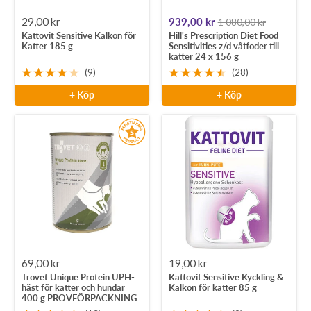
Rea-
Rea-
29,00 kr
939,00 kr
1 080,00 kr
Kattovit Sensitive Kalkon för
Hill's Prescription Diet Food
pris
pris
Katter 185 g
Sensitivities z/d våtfoder till
katter 24 x 156 g
(9)
(28)
+ Köp
+ Köp
Rea-
Rea-
69,00 kr
19,00 kr
Trovet Unique Protein UPH-
Kattovit Sensitive Kyckling &
pris
pris
häst för katter och hundar
Kalkon för katter 85 g
400 g PROVFÖRPACKNING