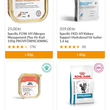
Rea-
Rea-
25,00 kr
359,00 kr
Specific FOW-HY Allergen
Specific FKD-HY Kidney
pris
pris
Management Plus för Katt
Support Hydrolysed för katter
100g PROVFÖRPACKNING
1,6 kg
(76)
(6)
+ Köp
+ Köp