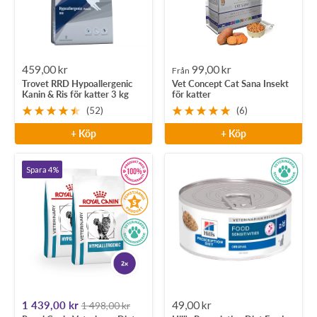
Rea-
Rea-
459,00 kr
99,00 kr
Från
Trovet RRD Hypoallergenic
Vet Concept Cat Sana Insekt
pris
pris
Kanin & Ris för katter 3 kg
för katter
(52)
(6)
+ Köp
+ Köp
Spara 4%
Rea-
Rea-
1 439,00 kr
49,00 kr
1 498,00 kr