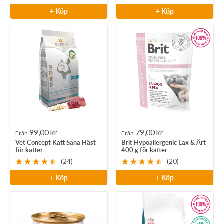
+ Köp
+ Köp
Rea-
Rea-
99,00 kr
79,00 kr
Från
Från
Vet Concept Katt Sana Häst
Brit Hypoallergenic Lax & Ärt
pris
pris
för katter
400 g för katter
(24)
(20)
+ Köp
+ Köp