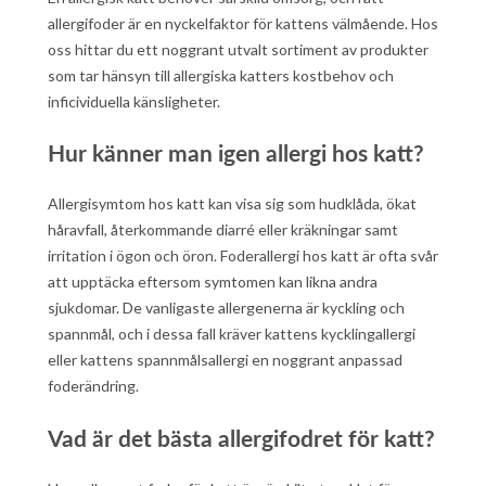
allergifoder är en nyckelfaktor för kattens välmående. Hos
oss hittar du ett noggrant utvalt sortiment av produkter
som tar hänsyn till allergiska katters kostbehov och
inficividuella känsligheter.
Hur känner man igen allergi hos katt?
Allergisymtom hos katt kan visa sig som hudklåda, ökat
håravfall, återkommande diarré eller kräkningar samt
irritation i ögon och öron. Foderallergi hos katt är ofta svår
att upptäcka eftersom symtomen kan likna andra
sjukdomar. De vanligaste allergenerna är kyckling och
spannmål, och i dessa fall kräver kattens kycklingallergi
eller kattens spannmålsallergi en noggrant anpassad
foderändring.
Vad är det bästa allergifodret för katt?