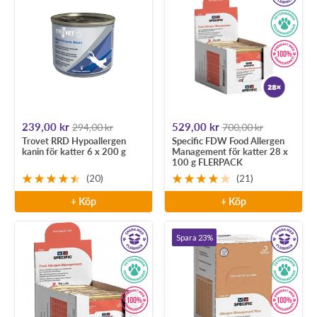
Rea-
Rea-
239,00 kr
529,00 kr
294,00 kr
700,00 kr
Trovet RRD Hypoallergen
Specific FDW Food Allergen
pris
pris
kanin för katter 6 x 200 g
Management för katter 28 x
100 g FLERPACK
(20)
(21)
+ Köp
+ Köp
Spara 23%