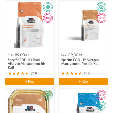
Rea-
Rea-
89,00 kr
89,00 kr
Från
Från
Specific FDD-HY Food
Specific FOD-HY Allergen
pris
pris
Allergen Management för
Management Plus för Katt
Katt
(23)
(37)
+ Köp
+ Köp