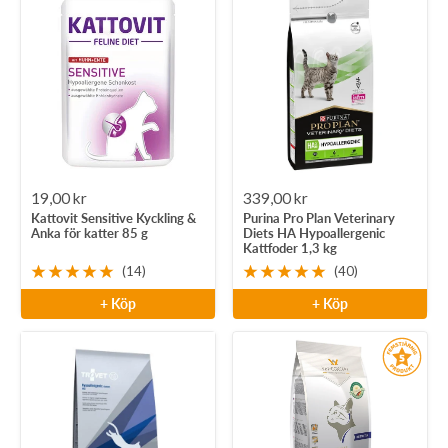
Rea-
Rea-
19,00 kr
339,00 kr
Kattovit Sensitive Kyckling &
Purina Pro Plan Veterinary
pris
pris
Anka för katter 85 g
Diets HA Hypoallergenic
Kattfoder 1,3 kg
(14)
(40)
+ Köp
+ Köp