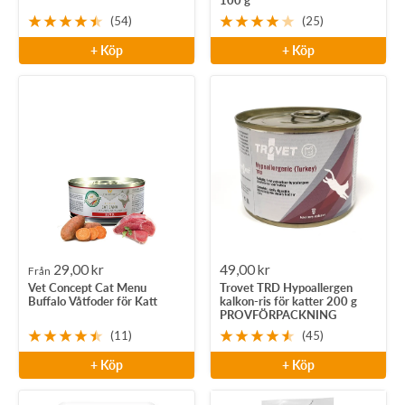
100 g
(54)
(25)
+ Köp
+ Köp
Rea-
Rea-
29,00 kr
49,00 kr
Från
Vet Concept Cat Menu
Trovet TRD Hypoallergen
pris
pris
Buffalo Våtfoder för Katt
kalkon-ris för katter 200 g
PROVFÖRPACKNING
(11)
(45)
+ Köp
+ Köp