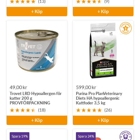
(13)
(9)
+ Köp
+ Köp
Rea-
Rea-
49,00 kr
599,00 kr
Trovet LRD Hypoallergen för
Purina Pro PlanVeterinary
pris
pris
katter 200 g
Diets HA hypoallergenic
PROVFÖRPACKNING
Kattfoder 3,5 kg
(18)
(26)
+ Köp
+ Köp
Spara 19%
Spara 24%