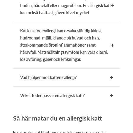
huden, håravfall eller magproblem. En allergisk katt
kan också tvätta sig överdrivet mycket.
Kattens foderallergi kan orsaka ständig klåda,
hudrodnad, mjäll, kliande på huvud och hals,
återkommande öroninflammationer samt
håravfall. Matsmältningssymtom kan vara diarré,
lös avföring, gaser och kräkningar.
Vad hjälper mot kattens allergi?
Vilket foder passar en allergisk katt?
Så här matar du en allergisk katt
En allergisk katt behöver särskild omsorg, och rätt