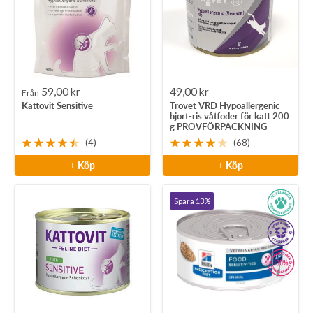
Rea-
Rea-
59,00 kr
49,00 kr
Från
Kattovit Sensitive
Trovet VRD Hypoallergenic
pris
pris
hjort-ris våtfoder för katt 200
g PROVFÖRPACKNING
(4)
(68)
+ Köp
+ Köp
Spara 13%