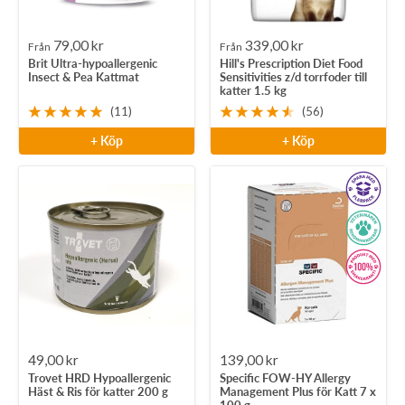
Rea-
Rea-
79,00 kr
339,00 kr
Från
Från
Brit Ultra-hypoallergenic
Hill's Prescription Diet Food
pris
pris
Insect & Pea Kattmat
Sensitivities z/d torrfoder till
katter 1.5 kg
(11)
(56)
+ Köp
+ Köp
Rea-
Rea-
49,00 kr
139,00 kr
Trovet HRD Hypoallergenic
Specific FOW-HY Allergy
pris
pris
Häst & Ris för katter 200 g
Management Plus för Katt 7 x