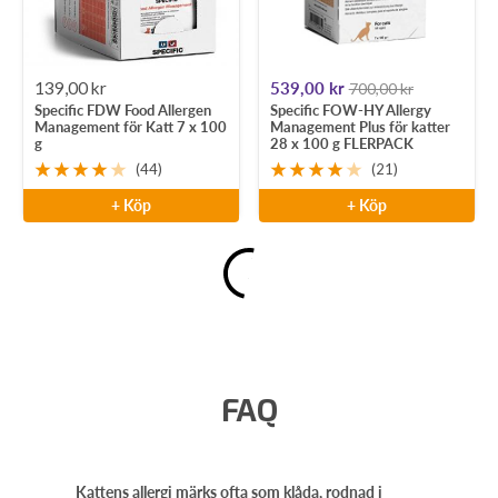
Rea-
Rea-
139,00 kr
539,00 kr
700,00 kr
Specific FDW Food Allergen
Specific FOW-HY Allergy
pris
pris
Management för Katt 7 x 100
Management Plus för katter
g
28 x 100 g FLERPACK
(44)
(21)
+ Köp
+ Köp
FAQ
Kattens allergi märks ofta som klåda, rodnad i