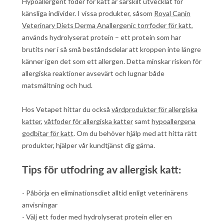
Hypoallergent foder för katt är särskilt utvecklat för
känsliga individer. I vissa produkter, såsom
Royal Canin
Veterinary Diets Derma Anallergenic torrfoder för katt
,
används hydrolyserat protein – ett protein som har
brutits ner i så små beståndsdelar att kroppen inte längre
känner igen det som ett allergen. Detta minskar risken för
allergiska reaktioner avsevärt och lugnar både
matsmältning och hud.
Hos Vetapet hittar du också
vårdprodukter för allergiska
katter
,
våtfoder för allergiska katter
samt
hypoallergena
godbitar för katt
. Om du behöver hjälp med att hitta rätt
produkter, hjälper vår kundtjänst dig gärna.
Tips för utfodring av allergisk katt:
- Påbörja en eliminationsdiet alltid enligt veterinärens
anvisningar
- Välj ett foder med hydrolyserat protein eller en