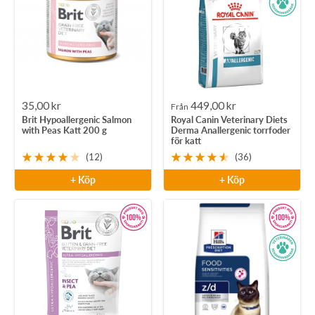
Rea-
Rea-
35,00 kr
449,00 kr
Från
Brit Hypoallergenic Salmon
Royal Canin Veterinary Diets
pris
pris
with Peas Katt 200 g
Derma Anallergenic torrfoder
för katt
(12)
(36)
+ Köp
+ Köp