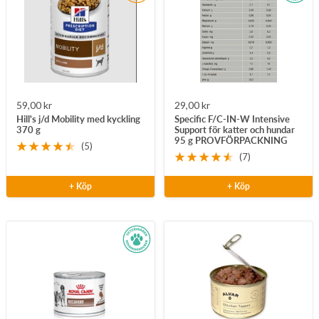
Rea-
Rea-
59,00 kr
29,00 kr
Hill's j/d Mobility med kyckling
Specific F/C-IN-W Intensive
pris
pris
370 g
Support för katter och hundar
95 g PROVFÖRPACKNING
(5)
(7)
+ Köp
+ Köp