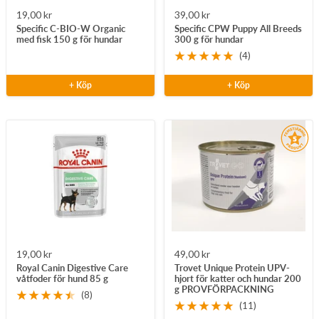
Rea-
Rea-
19,00 kr
39,00 kr
Specific C-BIO-W Organic
Specific CPW Puppy All Breeds
pris
pris
med fisk 150 g för hundar
300 g för hundar
(4)
+ Köp
+ Köp
Rea-
Rea-
19,00 kr
49,00 kr
Royal Canin Digestive Care
Trovet Unique Protein UPV-
pris
pris
våtfoder för hund 85 g
hjort för katter och hundar 200
g PROVFÖRPACKNING
(8)
(11)