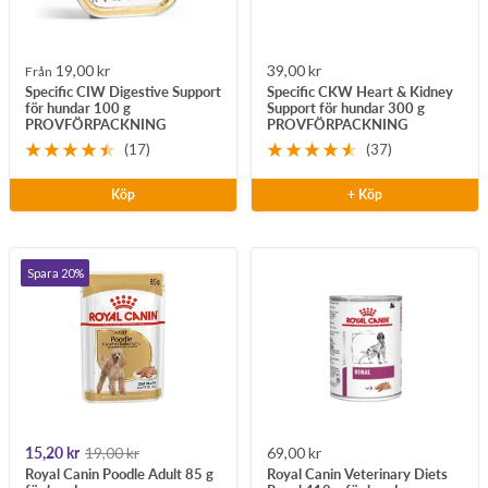
Rea-
Rea-
19,00 kr
39,00 kr
Från
Specific CIW Digestive Support
Specific CKW Heart & Kidney
pris
pris
för hundar 100 g
Support för hundar 300 g
PROVFÖRPACKNING
PROVFÖRPACKNING
(17)
(37)
Köp
+ Köp
Spara 20%
Rea-
Pris
Rea-
15,20 kr
19,00 kr
69,00 kr
Royal Canin Poodle Adult 85 g
Royal Canin Veterinary Diets
pris
pris