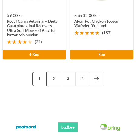
Rea-
Rea-
59,00 kr
38,00 kr
Från
Royal Canin Veterinary Diets
Alvar Pet Chicken Topper
pris
pris
Gastrointestinal Recovery
Våtfoder för Hund
Ultra Soft Mousse 195 g för
(157)
katter och hundar
(24)
+ Köp
Köp
1
2
3
4