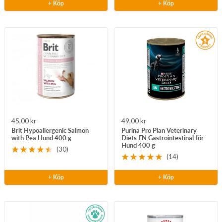
+ Köp
+ Köp
Rea-
Rea-
45,00 kr
49,00 kr
Brit Hypoallergenic Salmon
Purina Pro Plan Veterinary
pris
pris
with Pea Hund 400 g
Diets EN Gastrointestinal för
Hund 400 g
(30)
(14)
+ Köp
+ Köp