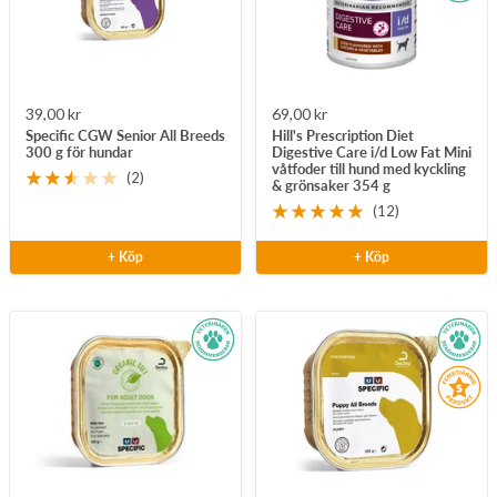
Rea-
Rea-
39,00 kr
69,00 kr
Specific CGW Senior All Breeds
Hill's Prescription Diet
pris
pris
300 g för hundar
Digestive Care i/d Low Fat Mini
våtfoder till hund med kyckling
(2)
& grönsaker 354 g
(12)
+ Köp
+ Köp