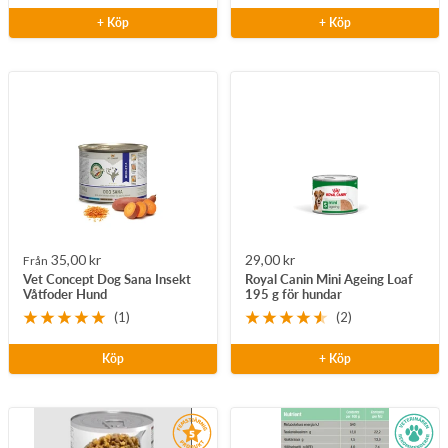
+ Köp
+ Köp
Rea-
Rea-
35,00 kr
29,00 kr
Från
Vet Concept Dog Sana Insekt
Royal Canin Mini Ageing Loaf
pris
pris
Våtfoder Hund
195 g för hundar
(1)
(2)
Köp
+ Köp