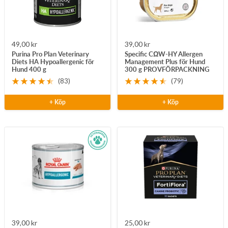
Rea-
Rea-
49,00 kr
39,00 kr
Purina Pro Plan Veterinary
Specific CΩW-HY Allergen
pris
pris
Diets HA Hypoallergenic för
Management Plus för Hund
Hund 400 g
300 g PROVFÖRPACKNING
(83)
(79)
+ Köp
+ Köp
Rea-
Rea-
39,00 kr
25,00 kr