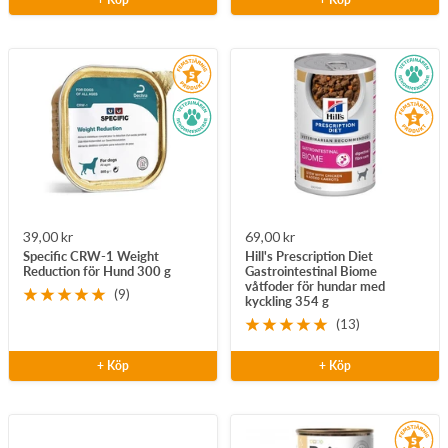
Rea-
Rea-
39,00 kr
69,00 kr
Specific CRW-1 Weight
Hill's Prescription Diet
pris
pris
Reduction för Hund 300 g
Gastrointestinal Biome
våtfoder för hundar med
(9)
kyckling 354 g
(13)
+ Köp
+ Köp