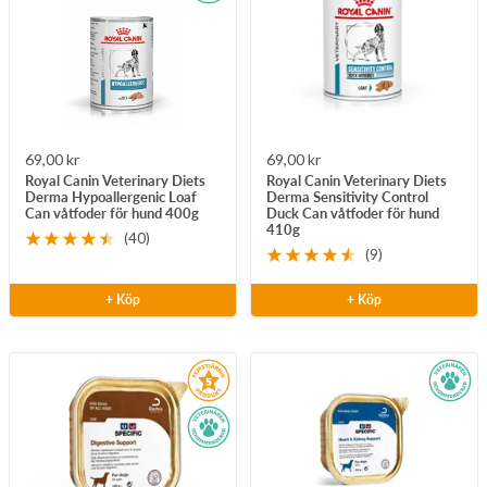
Rea-
Rea-
69,00 kr
69,00 kr
Royal Canin Veterinary Diets
Royal Canin Veterinary Diets
pris
pris
Derma Hypoallergenic Loaf
Derma Sensitivity Control
Can våtfoder för hund 400g
Duck Can våtfoder för hund
410g
(40)
(9)
+ Köp
+ Köp