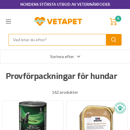
Hoppa
NORDENS STÖRSTA UTBUD AV VETERINÄRFODER
till
innehållet
VetaPet.com
0
Navigering
Sortera efter
Provförpackningar för hundar
162 produkter