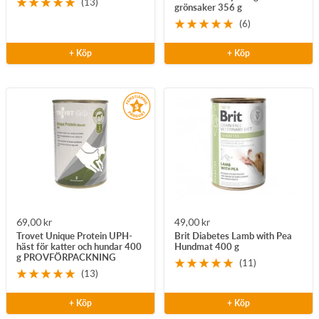
(13)
grönsaker 356 g
(6)
+ Köp
+ Köp
Rea-
Rea-
69,00 kr
49,00 kr
Trovet Unique Protein UPH-
Brit Diabetes Lamb with Pea
pris
pris
häst för katter och hundar 400
Hundmat 400 g
g PROVFÖRPACKNING
(11)
(13)
+ Köp
+ Köp