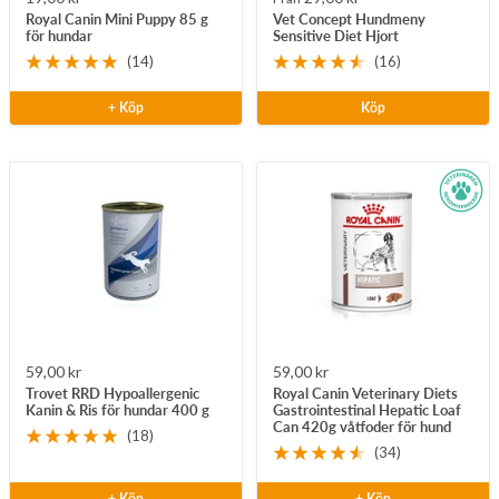
Royal Canin Mini Puppy 85 g
Vet Concept Hundmeny
pris
pris
för hundar
Sensitive Diet Hjort
(14)
(16)
+ Köp
Köp
Rea-
Rea-
59,00 kr
59,00 kr
Trovet RRD Hypoallergenic
Royal Canin Veterinary Diets
pris
pris
Kanin & Ris för hundar 400 g
Gastrointestinal Hepatic Loaf
Can 420g våtfoder för hund
(18)
(34)
+ Köp
+ Köp