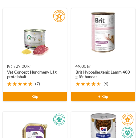
Rea-
Rea-
29,00 kr
49,00 kr
Från
Vet Concept Hundmeny Låg
Brit Hypoallergenic Lamm 400
pris
pris
proteinhalt
g för hundar
(7)
(6)
Köp
+ Köp