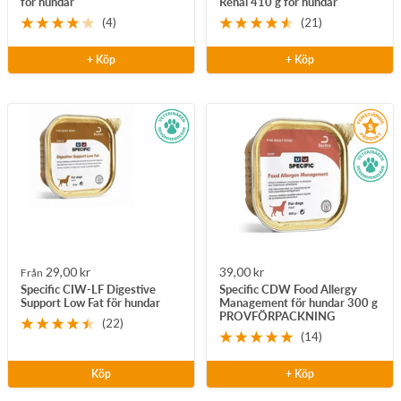
för hundar
Renal 410 g för hundar
(4)
(21)
+ Köp
+ Köp
Rea-
Rea-
29,00 kr
39,00 kr
Från
Specific CIW-LF Digestive
Specific CDW Food Allergy
pris
pris
Support Low Fat för hundar
Management för hundar 300 g
PROVFÖRPACKNING
(22)
(14)
Köp
+ Köp