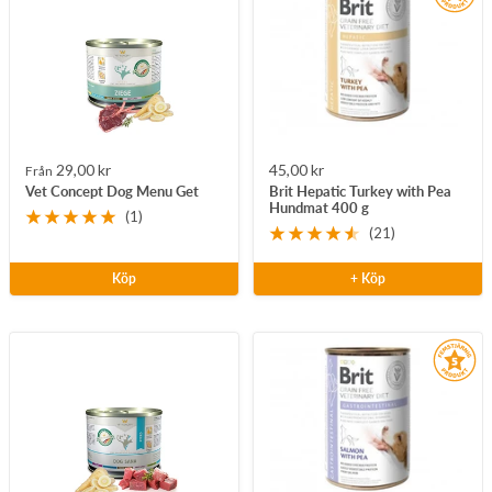
Rea-
Rea-
29,00 kr
45,00 kr
Från
Vet Concept Dog Menu Get
Brit Hepatic Turkey with Pea
pris
pris
Hundmat 400 g
(1)
(21)
Köp
+ Köp