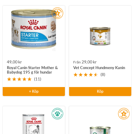
Rea-
Rea-
49,00 kr
29,00 kr
Från
Royal Canin Starter Mother &
Vet Concept Hundmeny Kanin
pris
pris
Babydog 195 g för hundar
(8)
(11)
+ Köp
Köp