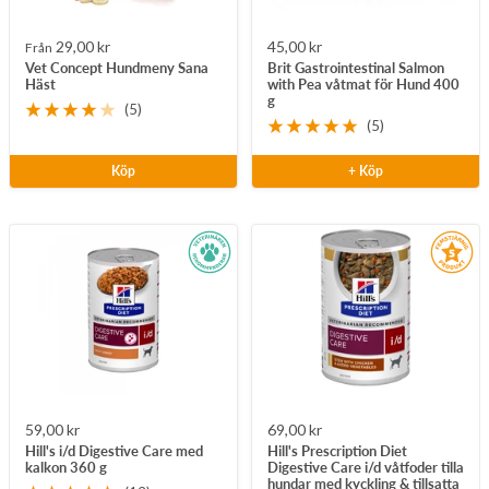
Rea-
Rea-
29,00 kr
45,00 kr
Från
Vet Concept Hundmeny Sana
Brit Gastrointestinal Salmon
pris
pris
Häst
with Pea våtmat för Hund 400
g
(5)
(5)
Köp
+ Köp
Rea-
Rea-
59,00 kr
69,00 kr
Hill's i/d Digestive Care med
Hill's Prescription Diet
pris
pris
kalkon 360 g
Digestive Care i/d våtfoder tilla
hundar med kyckling & tillsatta