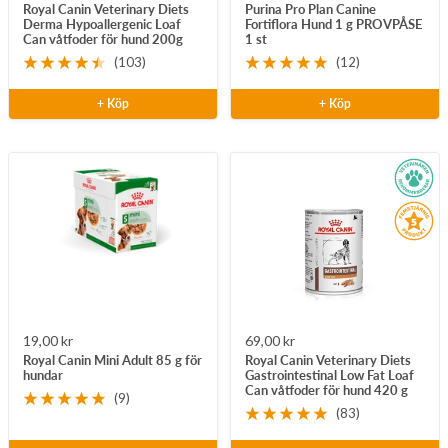
Royal Canin Veterinary Diets
Purina Pro Plan Canine
pris
pris
Derma Hypoallergenic Loaf
Fortiflora Hund 1 g PROVPÅSE
Can våtfoder för hund 200g
1 st
(103)
(12)
+ Köp
+ Köp
Rea-
Rea-
19,00 kr
69,00 kr
Royal Canin Mini Adult 85 g för
Royal Canin Veterinary Diets
pris
pris
hundar
Gastrointestinal Low Fat Loaf
Can våtfoder för hund 420 g
(9)
(83)