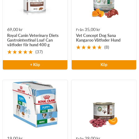
Rea-
Rea-
69,00 kr
35,00 kr
Från
Royal Canin Veterinary Diets
Vet Concept Dog Sana
pris
pris
Gastrointestinal Loaf Can
Kangaroo Våtfoder Hund
våtfoder för hund 400 g
(8)
(37)
+ Köp
Köp
Rea-
Rea-
19,00 kr
29,00 kr
Från