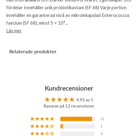
fördelar Innehåller unik probiotikastam (SF 68) Varje portion
innehåller en garanterad nivå av mikroinkapslad Enterococcus
faecium (SF 68), minst 5 × 10⁸...
Läs mer
Relaterade produkter
Kundrecensioner
4.92 av 5
Baserat på 12 recensioner
11
1
0