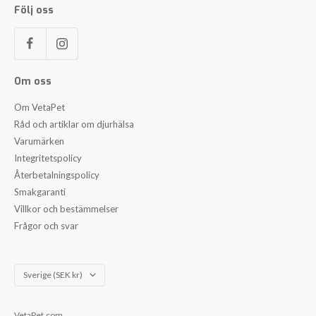
Följ oss
Om oss
Om VetaPet
Råd och artiklar om djurhälsa
Varumärken
Integritetspolicy
Återbetalningspolicy
Smakgaranti
Villkor och bestämmelser
Frågor och svar
Land/Region
Sverige (SEK kr)
VetaPet.com