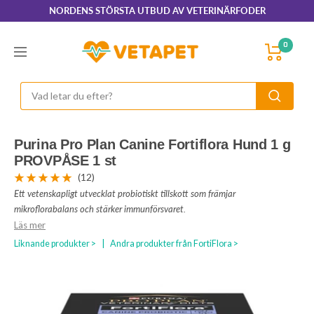
Hoppa
NORDENS STÖRSTA UTBUD AV VETERINÄRFODER
till
innehållet
VetaPet.com
0
Navigering
Purina Pro Plan Canine Fortiflora Hund 1 g
PROVPÅSE 1 st
(12)
Ett vetenskapligt utvecklat probiotiskt tillskott som främjar
mikroflorabalans och stärker immunförsvaret.
Läs mer
Liknande produkter >
|
Andra produkter från FortiFlora >