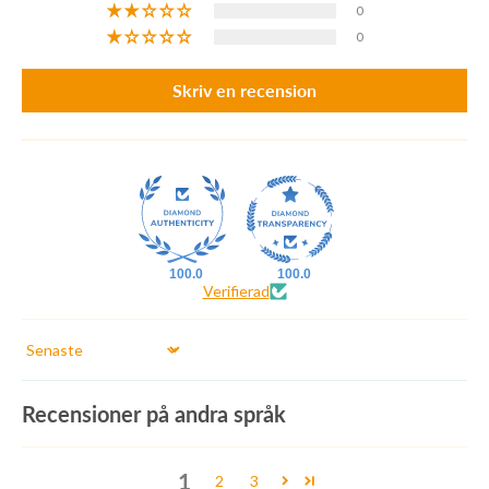
0
0
Skriv en recension
100.0
100.0
Verifierad
Sort by
Recensioner på andra språk
1
2
3