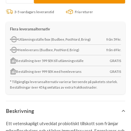
antalet
antalet
3-5 vardagars leveranstid
Fria returer
Flera leveransalternativ
Utlämningsställe/box (Budbee, PostNord, Bring)
från 59 kr.
Hemleverans (Budbee, PostNord, Bring)
från 69 kr.
Beställning över 599 SEK till utlämningsställe
GRATIS
Beställning över 999 SEK med hemleverans
GRATIS
* Tillgängliga leveransalternativ varierar beroende på paketets storlek.
Beställningar över 45 kg omfattas av extra fraktkostnader.
Beskrivning
Ett vetenskapligt utvecklat probiotiskt tillskott som främjar
mikroflorabalans och stärker immunförsvaret. Egenskaper och