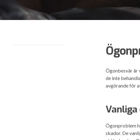
Ögonpr
Ögonbesvär är v
de inte behandla
avgörande för at
Vanliga
Ögonproblem hos 
skador. De vanl