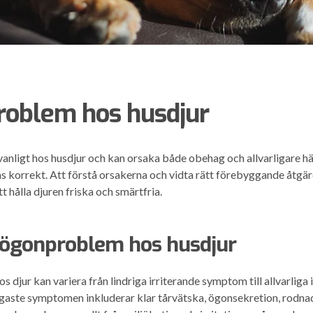
oblem hos husdjur
anligt hos husdjur och kan orsaka både obehag och allvarligare 
s korrekt. Att förstå orsakerna och vidta rätt förebyggande åtgär
t hålla djuren friska och smärtfria.
 ögonproblem hos husdjur
djur kan variera från lindriga irriterande symptom till allvarliga 
igaste symptomen inkluderar klar tårvätska, ögonsekretion, rodn