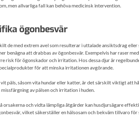
om, men allvarliga fall kan behöva medicinsk intervention.
ifika ögonbesvär
skilt de med extrem avel som resulterar i uttalade ansiktsdrag eller 
mer benägna att drabbas av ögonbesvär. Exempelvis har raser med
örre risk för ögonskador och irritation. Hos dessa djur är regelbun
pecialprodukter för att minska irritationen avgörande.
it päls, såsom vita hundar eller katter, är det särskilt viktigt att 
a missfärgning av pälsen och irritation i huden.
å orsakerna och vidta lämpliga åtgärder kan husdjursägare effekt
nbesvär, vilket säkerställer en hälsosam och bekväm tillvaro för s