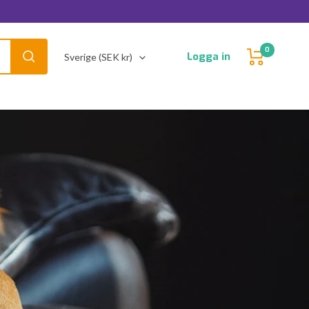
0
Land/Region
Logga in
Sverige (SEK kr)