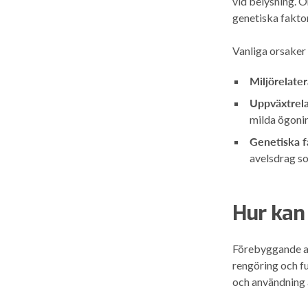
vid belysning. O
genetiska fakto
Vanliga orsaker 
Miljörelater
Uppväxtrela
milda ögonin
Genetiska f
avelsdrag s
Hur kan
Förebyggande av
rengöring och f
och användning a