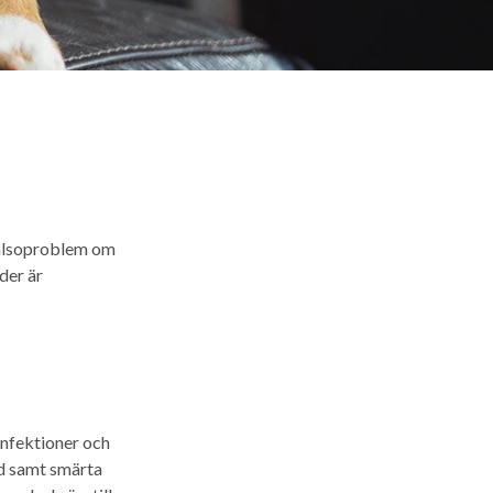
hälsoproblem om
der är
infektioner och
ad samt smärta