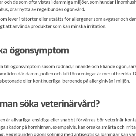
r och de som ofta vistas i dammiga miljöer, som hundar i inomhusha
hus, drar nytta av regelbunden ögonvård.
som lever i tätorter eller utsätts för allergener som avgaser och da
tigt att använda produkter som kan minska irritation.
ska ögonsymptom
da till ögonsymptom såsom rodnad, rinnande och kliande ögon, särs
områden där damm, pollen och luftföroreningar är mer utbredda.
betonade eller kontinuerliga, beroende på allerginivån i miljön.
 man söka veterinärvård?
är allvarliga, ensidiga eller snabbt förvärras bör veterinär kont
iga skador på hornhinnan, exempelvis, kan orsaka smärta och irrit
. Regelbunden ögonsköljning med antiseptiska lösningar kan vara t