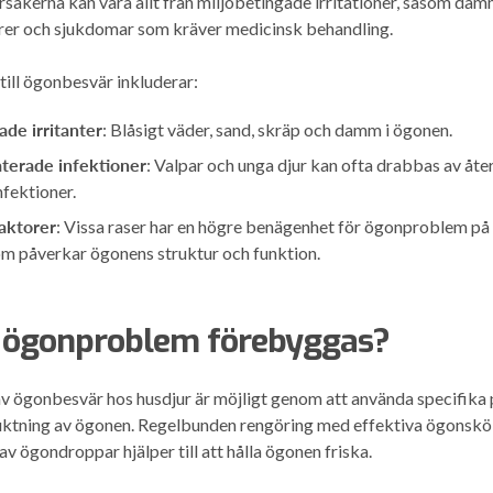
rsakerna kan vara allt från miljöbetingade irritationer, såsom damm
rer och sjukdomar som kräver medicinsk behandling.
till ögonbesvär inkluderar:
ade irritanter
: Blåsigt väder, sand, skräp och damm i ögonen.
terade infektioner
: Valpar och unga djur kan ofta drabbas av 
fektioner.
aktorer
: Vissa raser har en högre benägenhet för ögonproblem på
om påverkar ögonens struktur och funktion.
 ögonproblem förebyggas?
 ögonbesvär hos husdjur är möjligt genom att använda specifika 
uktning av ögonen. Regelbunden rengöring med effektiva ögonsköl
v ögondroppar hjälper till att hålla ögonen friska.