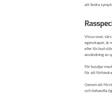
att lindra sympt
Rasspec
Vissa raser, sär
egenskaper, är 
eller lös hud st
användning av s
För husdjur med v
för att förhindr
Genom att först
och behandla ögo