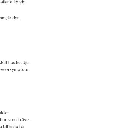
llar eller vid
mm, är det
kilt hos husdjur
 Dessa symptom
aktas
ation som kräver
ill hjälp för