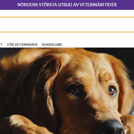
NORDENS STÖRSTA UTBUD AV VETERINÄRFODER
ET
FÖR VETERINÄRER
KUNDKLUBB