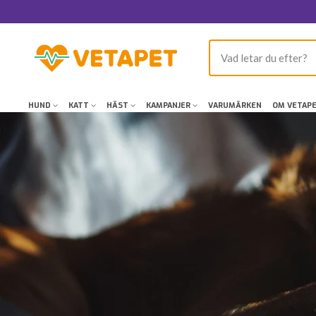
Hoppa
till
innehållet
VetaPet.com
HUND
KATT
HÄST
KAMPANJER
VARUMÄRKEN
OM VETAP