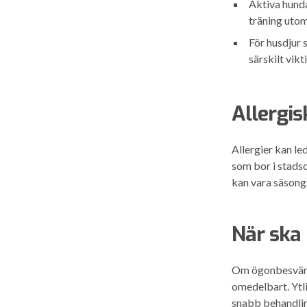
Aktiva hunda
träning utom
För husdjur 
särskilt vik
Allergi
Allergier kan le
som bor i stads
kan vara säsongs
När ska
Om ögonbesvären 
omedelbart. Ytl
snabb behandling