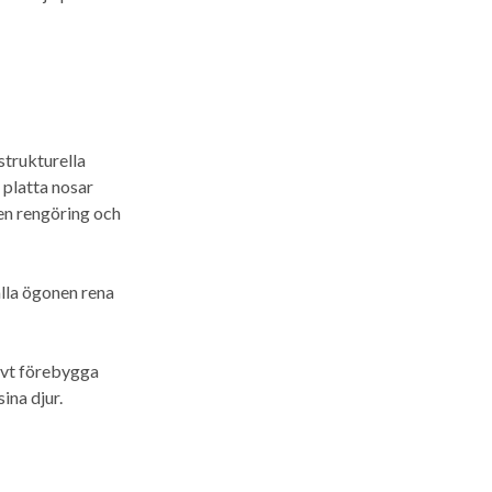
strukturella
 platta nosar
den rengöring och
hålla ögonen rena
ivt förebygga
ina djur.