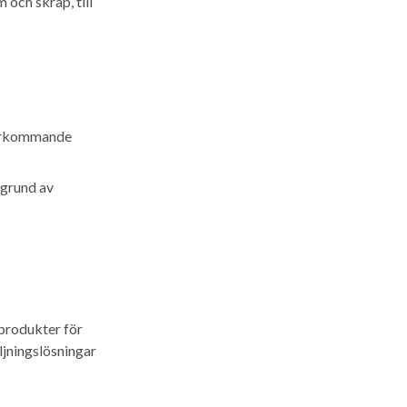
 och skräp, till
återkommande
 grund av
produkter för
jningslösningar