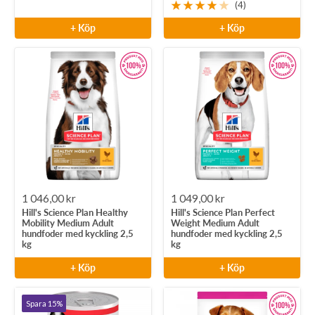
(4)
+ Köp
+ Köp
Rea-
Rea-
1 046,00 kr
1 049,00 kr
Hill's Science Plan Healthy
Hill's Science Plan Perfect
pris
pris
Mobility Medium Adult
Weight Medium Adult
hundfoder med kyckling 2,5
hundfoder med kyckling 2,5
kg
kg
+ Köp
+ Köp
Spara 15%