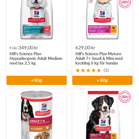
Rea-
Rea-
349,00 kr
629,00 kr
Från
Hill's Science Plan
Hill's Science Plan Mature
pris
pris
Hypoallergenic Adult Medium
Adult 7+ Small & Mini med
med lax 2,5 kg
kyckling 6 kg för hundar
(1)
+ Köp
+ Köp