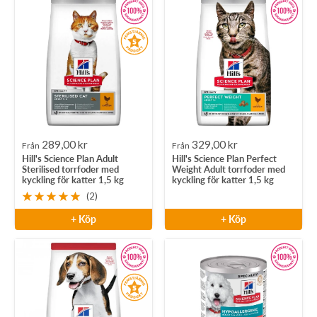
Rea-
Rea-
289,00 kr
329,00 kr
Från
Från
Hill's Science Plan Adult
Hill's Science Plan Perfect
pris
pris
Sterilised torrfoder med
Weight Adult torrfoder med
kyckling för katter 1,5 kg
kyckling för katter 1,5 kg
(2)
+ Köp
+ Köp