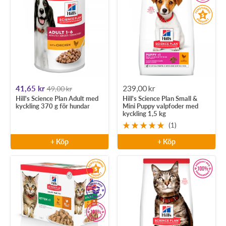
Rea-
Rea-
41,65 kr
239,00 kr
49,00 kr
Hill's Science Plan Adult med
Hill's Science Plan Small &
pris
pris
kyckling 370 g för hundar
Mini Puppy valpfoder med
kyckling 1,5 kg
(1)
+ Köp
+ Köp