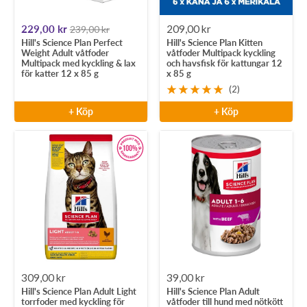
Rea-
Rea-
229,00 kr
209,00 kr
239,00 kr
Hill's Science Plan Perfect
Hill's Science Plan Kitten
pris
pris
Weight Adult våtfoder
våtfoder Multipack kyckling
Multipack med kyckling & lax
och havsfisk för kattungar 12
för katter 12 x 85 g
x 85 g
(2)
+ Köp
+ Köp
Rea-
Rea-
309,00 kr
39,00 kr
Hill's Science Plan Adult Light
Hill's Science Plan Adult
pris
pris
torrfoder med kyckling för
våtfoder till hund med nötkött