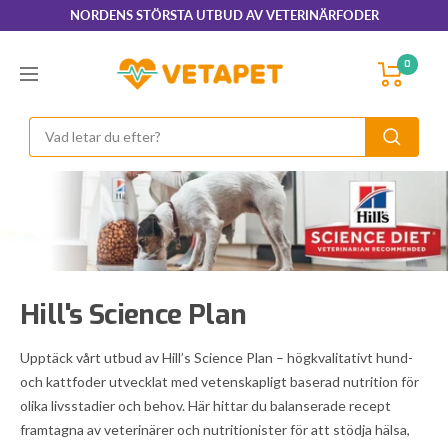
Hoppa
NORDENS STÖRSTA UTBUD AV VETERINÄRFODER
till
innehållet
VetaPet.com
0
Navigering
Hill's Science Plan
Upptäck vårt utbud av Hill’s Science Plan – högkvalitativt hund-
och kattfoder utvecklat med vetenskapligt baserad nutrition för
olika livsstadier och behov. Här hittar du balanserade recept
framtagna av veterinärer och nutritionister för att stödja hälsa,