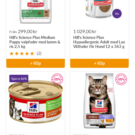
Rea-
Rea-
299,00 kr
1 029,00 kr
Från
Hill's Science Plan Medium
Hill's Science Plan
pris
pris
Puppy valpfoder med lamm &
Hypoallergenic Adult med Lax
ris 2,5 kg
Våtfoder för Hund 12 x 363 g
(2)
+ Köp
+ Köp
Spara 46%