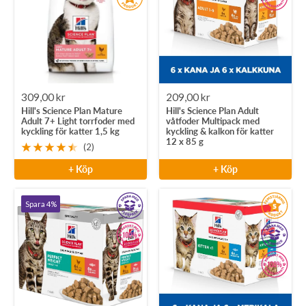
Rea-
Rea-
309,00 kr
209,00 kr
Hill's Science Plan Mature
Hill's Science Plan Adult
pris
pris
Adult 7+ Light torrfoder med
våtfoder Multipack med
kyckling för katter 1,5 kg
kyckling & kalkon för katter
12 x 85 g
(2)
+ Köp
+ Köp
Spara 4%