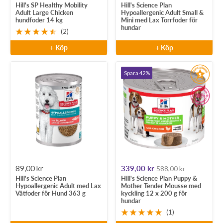
Hill's SP Healthy Mobility
Hill's Science Plan
pris
pris
Adult Large Chicken
Hypoallergenic Adult Small &
hundfoder 14 kg
Mini med Lax Torrfoder för
hundar
(2)
+ Köp
+ Köp
Spara 42%
Rea-
Rea-
89,00 kr
339,00 kr
588,00 kr
Hill's Science Plan
Hill's Science Plan Puppy &
pris
pris
Hypoallergenic Adult med Lax
Mother Tender Mousse med
Våtfoder för Hund 363 g
kyckling 12 x 200 g för
hundar
(1)