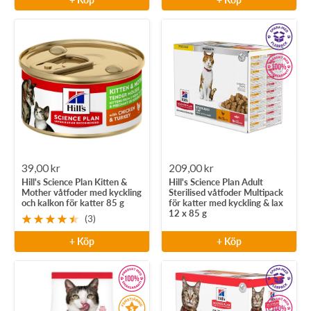
Rea-
Rea-
39,00 kr
209,00 kr
Hill's Science Plan Kitten &
Hill's Science Plan Adult
pris
pris
Mother våtfoder med kyckling
Sterilised våtfoder Multipack
och kalkon för katter 85 g
för katter med kyckling & lax
12 x 85 g
(3)
+ Köp
+ Köp