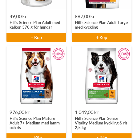
Rea-
Rea-
49,00 kr
887,00 kr
Hill's Science Plan Adult med
Hill's Science Plan Adult Large
pris
pris
kalkon 370 g för hundar
med kyckling
+ Köp
+ Köp
Rea-
Rea-
976,00 kr
1 049,00 kr
Hill's Science Plan Mature
Hill's Science Plan Senior
pris
pris
Adult 7+ Medium med lamm
Vitality Medium kyckling & ris
och ris
2,5 kg
+ Köp
+ Köp