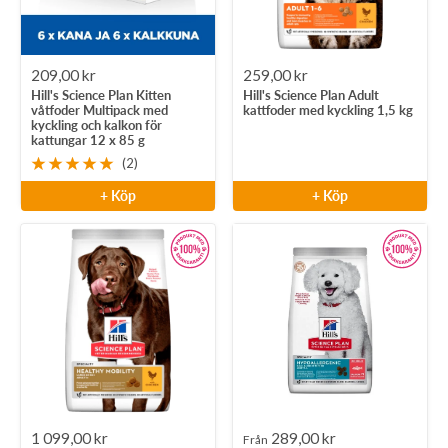
Rea-
Rea-
209,00 kr
259,00 kr
Hill's Science Plan Kitten
Hill's Science Plan Adult
pris
pris
våtfoder Multipack med
kattfoder med kyckling 1,5 kg
kyckling och kalkon för
kattungar 12 x 85 g
(2)
+ Köp
+ Köp
Rea-
Rea-
1 099,00 kr
289,00 kr
Från