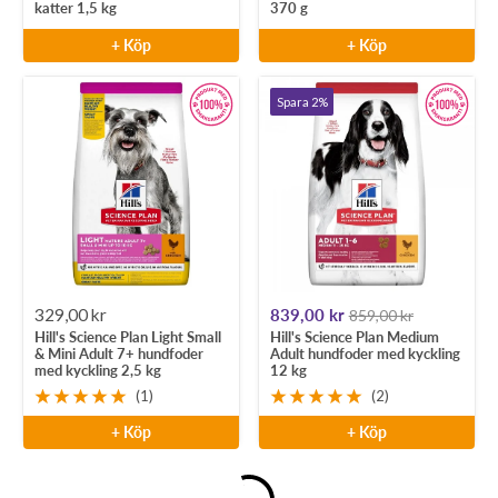
katter 1,5 kg
370 g
+ Köp
+ Köp
Spara 2%
Rea-
Rea-
329,00 kr
839,00 kr
859,00 kr
Hill's Science Plan Light Small
Hill's Science Plan Medium
pris
pris
& Mini Adult 7+ hundfoder
Adult hundfoder med kyckling
med kyckling 2,5 kg
12 kg
(1)
(2)
+ Köp
+ Köp