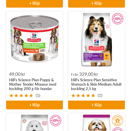
+ Köp
+ Köp
Rea-
Rea-
49,00 kr
329,00 kr
Från
Hill's Science Plan Puppy &
Hill's Science Plan Sensitive
pris
pris
Mother Tender Mousse med
Stomach & Skin Medium Adult
kyckling 200 g för hundar
kyckling 2,5 kg
(1)
(1)
+ Köp
+ Köp