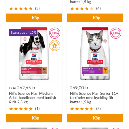
katter 1,5 kg
(3)
(4)
+ Köp
+ Köp
Spara upp till 15%
Rea-
Rea-
262,65 kr
269,00 kr
Från
Hill's Science Plan Medium
Hill's Science Plan Senior 11+
pris
pris
Adult hundfoder med tonfisk
torrfoder med kyckling för
& ris 2,5 kg
katter 1,5 kg
(1)
(3)
+ Köp
+ Köp