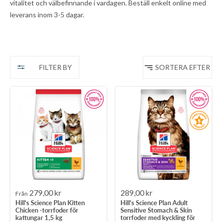
vitalitet och välbefinnande i vardagen. Beställ enkelt online med
leverans inom 3-5 dagar.
FILTER BY
SORTERA EFTER
Rea-
Rea-
279,00 kr
289,00 kr
Från
Hill's Science Plan Kitten
Hill's Science Plan Adult
pris
pris
Chicken -torrfoder för
Sensitive Stomach & Skin
kattungar 1,5 kg
torrfoder med kyckling för