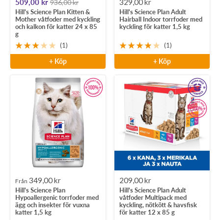
Rea-
Rea-
509,00 kr
329,00 kr
936,00 kr
Hill's Science Plan Kitten &
Hill's Science Plan Adult
pris
pris
Mother våtfoder med kyckling
Hairball Indoor torrfoder med
och kalkon för katter 24 x 85
kyckling för katter 1,5 kg
g
(1)
(1)
+ Köp
+ Köp
Rea-
Rea-
349,00 kr
209,00 kr
Från
Hill's Science Plan
Hill's Science Plan Adult
pris
pris
Hypoallergenic torrfoder med
våtfoder Multipack med
ägg och insekter för vuxna
kyckling, nötkött & havsfisk
katter 1,5 kg
för katter 12 x 85 g