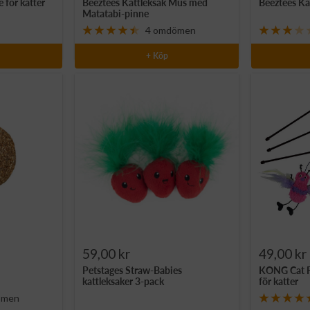
för katter
Beeztees Kattleksak Mus med
Beeztees Ka
pris
pris
Matatabi-pinne
4 omdömen
+ Köp
Rea-
Rea-
59,00 kr
49,00 kr
Petstages Straw-Babies
KONG Cat Fe
pris
pris
kattleksaker 3-pack
för katter
ömen