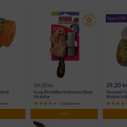
Spara 20%
Rea-
Rea-
59,00 kr
39,20 k
nboll
Kong Återfyllbar Kattmynta Bäver
Yeowww! Cat
pris
pris
för katter
Stinkies ka
ömen
5 omdömen
+ Köp