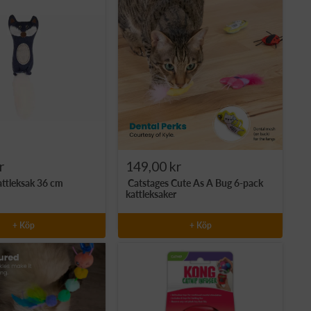
Rea-
r
149,00 kr
attleksak 36 cm
Catstages Cute As A Bug 6-pack
pris
kattleksaker
+ Köp
+ Köp