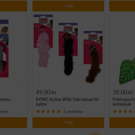
+ Köp
Rea-
Rea-
49,00 kr
39,00 kr
tmynta
KONG Active Wild Tails leksak för
Petstages F
pris
pris
katter
kattleksak
ömen
1 omdöme
+ Köp