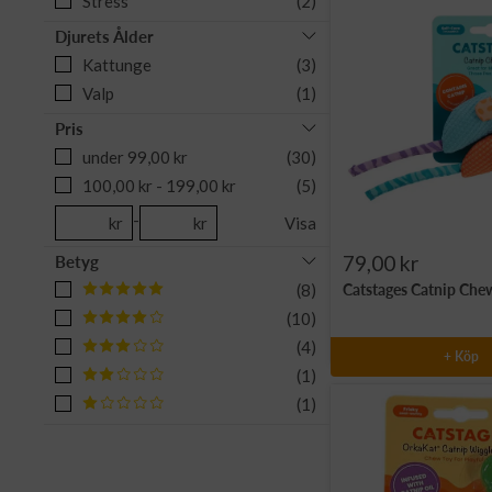
Stress
(2)
Djurets Ålder
Kattunge
(3)
Valp
(1)
Pris
under 99,00 kr
(30)
100,00 kr - 199,00 kr
(5)
-
kr
kr
Visa
Rea-
79,00 kr
Betyg
(8)
Catstages Catnip Chew
pris
(10)
(4)
+ Köp
(1)
(1)