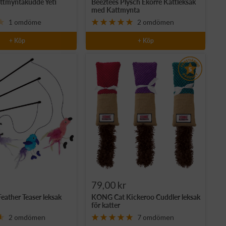
ttmyntakudde Yeti
Beeztees Plysch Ekorre Kattleksak
pris
med Kattmynta
1 omdöme
2 omdömen
+ Köp
+ Köp
Rea-
79,00 kr
ather Teaser leksak
KONG Cat Kickeroo Cuddler leksak
pris
för katter
2 omdömen
7 omdömen