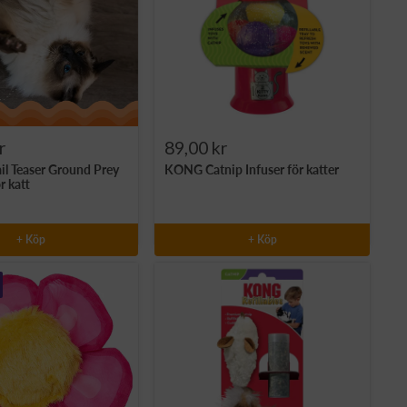
Rea-
r
89,00 kr
ail Teaser Ground Prey
KONG Catnip Infuser för katter
pris
r katt
+ Köp
+ Köp