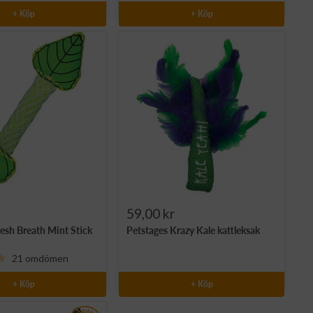
+ Köp
+ Köp
Rea-
59,00 kr
resh Breath Mint Stick
Petstages Krazy Kale kattleksak
pris
21 omdömen
+ Köp
+ Köp