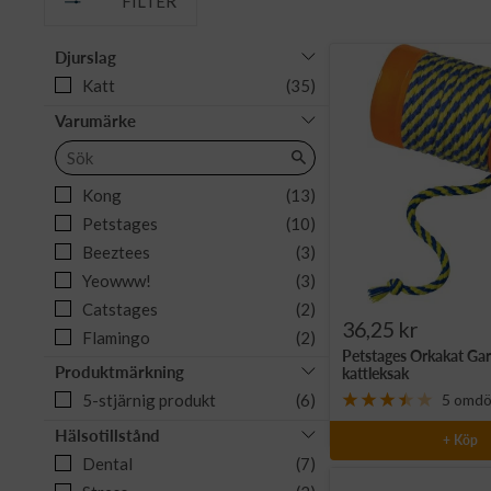
FILTER
Djurslag
Katt
(35)
Varumärke
Kong
(13)
Petstages
(10)
Beeztees
(3)
Yeowww!
(3)
Catstages
(2)
Rea-
36,25 kr
Flamingo
(2)
Petstages Orkakat Gar
pris
All For Paws
(1)
Produktmärkning
kattleksak
Trixie
(1)
5-stjärnig produkt
(6)
5 omd
Hälsotillstånd
+ Köp
Dental
(7)