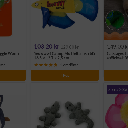
Rea-
Rea-
103,20 kr
149,00 k
129,00 kr
iggle Worm
Yeowww! Catnip Mo Betta Fish blå
Catstages T
pris
pris
16,5 × 12,7 × 2,5 cm
spöleksak fö
öme
1 omdöme
+ Köp
Spara 20%