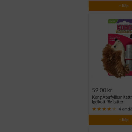
+ Köp
Rea-
59,00 kr
Kong Återfyllbar Kat
pris
Igelkott för katter
4 omd
+ Köp