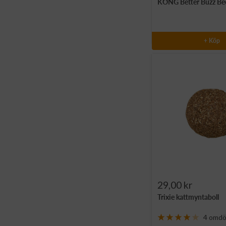
KONG Better Buzz Bee 
pris
+ Köp
Rea-
29,00 kr
Trixie kattmyntaboll
pris
4 omd