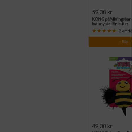
Rea-
59,00 kr
KONG påfyllningsbar 
pris
kattmynta för katter
2 omd
+ Köp
Rea-
49,00 kr