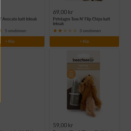
Rea-
69,00 kr
l' Avocato katt leksak
Petstages Toss N' Flip Chips katt
pris
leksak
5 omdömen
3 omdömen
+ Köp
+ Köp
Rea-
59,00 kr