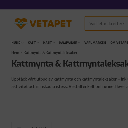
Hoppa
till
innehållet
VetaPet.com
HUND
KATT
HÄST
KAMPANJER
VARUMÄRKEN
OM VETAP
Hem
Kattmynta & Kattmyntaleksaker
Kattmynta & Kattmyntaleksa
Upptäck vårt utbud av kattmynta och kattmyntaleksaker – inklus
aktivitet och minskad tristess. Beställ enkelt online med lever