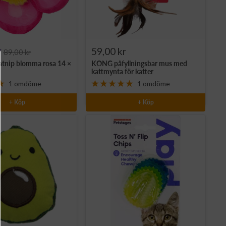
Rea-
r
59,00 kr
89,00 kr
tnip blomma rosa 14 ×
KONG påfyllningsbar mus med
pris
kattmynta för katter
1 omdöme
1 omdöme
+ Köp
+ Köp