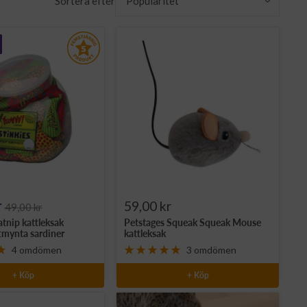
Sortera efter
Popularitet
Rea-
r
59,00 kr
49,00 kr
nip kattleksak
Petstages Squeak Squeak Mouse
pris
ttmynta sardiner
kattleksak
4 omdömen
3 omdömen
+ Köp
+ Köp