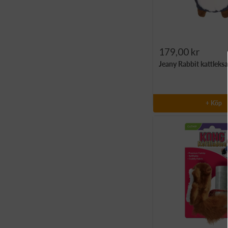
Rea-
179,00 kr
Jeany Rabbit kattleks
pris
+ Köp