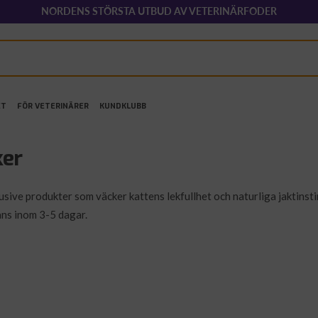
NORDENS STÖRSTA UTBUD AV VETERINÄRFODER
ET
FÖR VETERINÄRER
KUNDKLUBB
ker
ive produkter som väcker kattens lekfullhet och naturliga jaktinstink
ans inom 3-5 dagar.