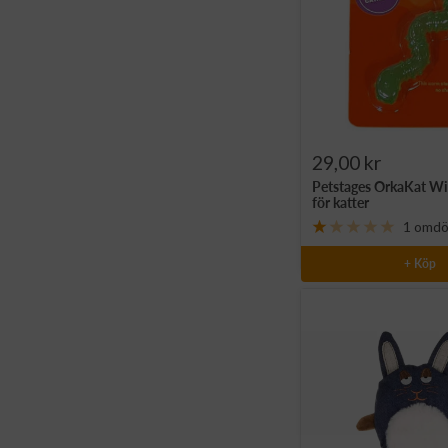
Rea-
29,00 kr
Petstages OrkaKat W
pris
för katter
1 omd
+ Köp