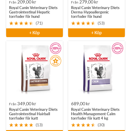
Rea-
Rea-
209,00 kr
279,00 kr
Från
Från
Royal Canin Veterinary Diets
Royal Canin Veterinary Diets
pris
pris
Gastrointestinal Hepatic
Derma Hypoallergenic
torrfoder för hund
torrfoder för hund
(71)
(53)
+ Köp
+ Köp
Rea-
Rea-
349,00 kr
689,00 kr
Från
Royal Canin Veterinary Diets
Royal Canin Veterinary Diets
pris
pris
Gastrointestinal Hairball
Health Management Calm
torrfoder för katt
torrfoder för katt 4 kg
(13)
(30)