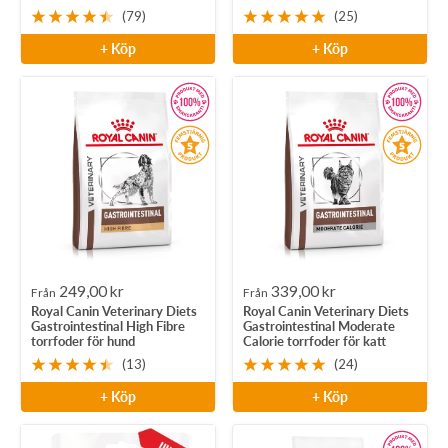
(79)
(25)
+ Köp
+ Köp
Rea-
Rea-
249,00 kr
339,00 kr
Från
Från
Royal Canin Veterinary Diets
Royal Canin Veterinary Diets
pris
pris
Gastrointestinal High Fibre
Gastrointestinal Moderate
torrfoder för hund
Calorie torrfoder för katt
(13)
(24)
+ Köp
+ Köp