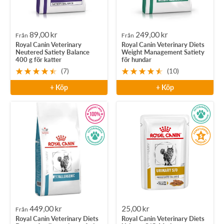
Rea-
Rea-
89,00 kr
249,00 kr
Från
Från
Royal Canin Veterinary
Royal Canin Veterinary Diets
pris
pris
Neutered Satiety Balance
Weight Management Satiety
400 g för katter
för hundar
(7)
(10)
+ Köp
+ Köp
Rea-
Rea-
449,00 kr
25,00 kr
Från
Royal Canin Veterinary Diets
Royal Canin Veterinary Diets
pris
pris