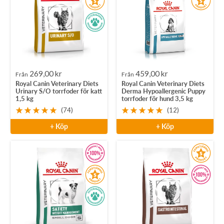
Rea-
Rea-
269,00 kr
459,00 kr
Från
Från
Royal Canin Veterinary Diets
Royal Canin Veterinary Diets
pris
pris
Urinary S/O torrfoder för katt
Derma Hypoallergenic Puppy
1,5 kg
torrfoder för hund 3,5 kg
(74)
(12)
+ Köp
+ Köp