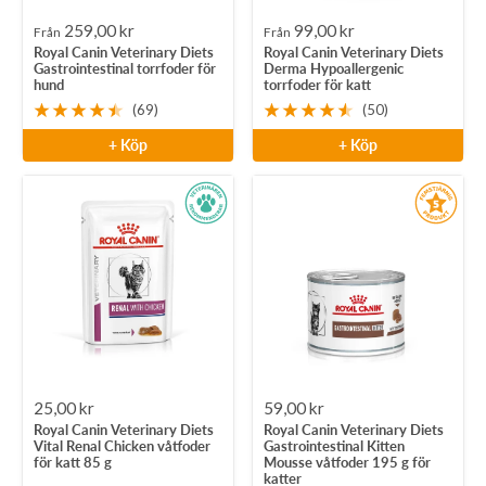
Rea-
Rea-
259,00 kr
99,00 kr
Från
Från
Royal Canin Veterinary Diets
Royal Canin Veterinary Diets
pris
pris
Gastrointestinal torrfoder för
Derma Hypoallergenic
hund
torrfoder för katt
(69)
(50)
+ Köp
+ Köp
Rea-
Rea-
25,00 kr
59,00 kr
Royal Canin Veterinary Diets
Royal Canin Veterinary Diets
pris
pris
Vital Renal Chicken våtfoder
Gastrointestinal Kitten
för katt 85 g
Mousse våtfoder 195 g för
katter