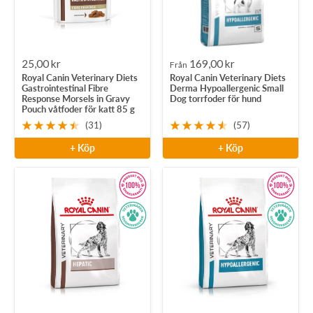
Rea-
Rea-
25,00 kr
169,00 kr
Från
Royal Canin Veterinary Diets
Royal Canin Veterinary Diets
pris
pris
Gastrointestinal Fibre
Derma Hypoallergenic Small
Response Morsels in Gravy
Dog torrfoder för hund
Pouch våtfoder för katt 85 g
(31)
(57)
+ Köp
+ Köp