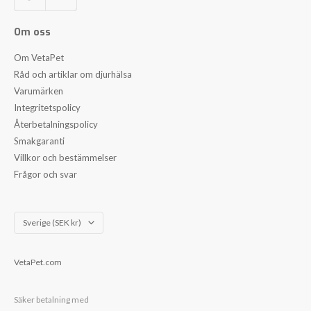
Om oss
Om VetaPet
Råd och artiklar om djurhälsa
Varumärken
Integritetspolicy
Återbetalningspolicy
Smakgaranti
Villkor och bestämmelser
Frågor och svar
Land/Region
Sverige (SEK kr)
VetaPet.com
Säker betalning med