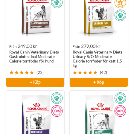
Rea-
Rea-
249,00 kr
279,00 kr
Från
Från
Royal Canin Veterinary Diets
Royal Canin Veterinary Diets
pris
pris
Gastrointestinal Moderate
Urinary S/O Moderate
Calorie torrfoder för hund
Calorie torrfoder för katt 1,5
kg
(22)
(42)
+ Köp
+ Köp