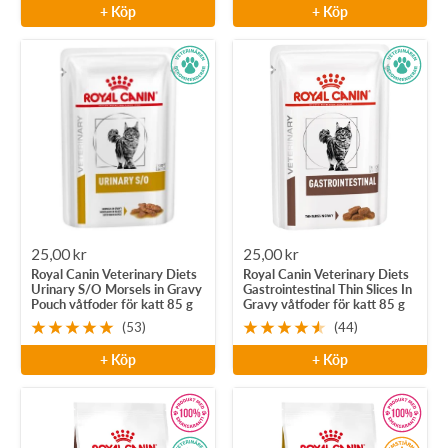
+ Köp
+ Köp
Rea-
Rea-
25,00 kr
25,00 kr
Royal Canin Veterinary Diets
Royal Canin Veterinary Diets
pris
pris
Urinary S/O Morsels in Gravy
Gastrointestinal Thin Slices In
Pouch våtfoder för katt 85 g
Gravy våtfoder för katt 85 g
(53)
(44)
+ Köp
+ Köp