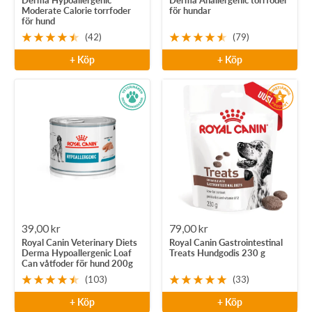
Derma Hypoallergenic
Derma Anallergenic torrfoder
Moderate Calorie torrfoder
för hundar
för hund
(42)
(79)
+ Köp
+ Köp
Rea-
Rea-
39,00 kr
79,00 kr
Royal Canin Veterinary Diets
Royal Canin Gastrointestinal
pris
pris
Derma Hypoallergenic Loaf
Treats Hundgodis 230 g
Can våtfoder för hund 200g
(103)
(33)
+ Köp
+ Köp