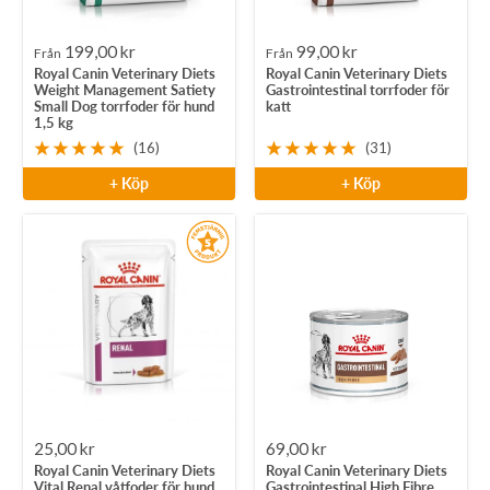
Rea-
Rea-
199,00 kr
99,00 kr
Från
Från
Royal Canin Veterinary Diets
Royal Canin Veterinary Diets
pris
pris
Weight Management Satiety
Gastrointestinal torrfoder för
Small Dog torrfoder för hund
katt
1,5 kg
(16)
(31)
+ Köp
+ Köp
Rea-
Rea-
25,00 kr
69,00 kr
Royal Canin Veterinary Diets
Royal Canin Veterinary Diets
pris
pris
Vital Renal våtfoder för hund
Gastrointestinal High Fibre