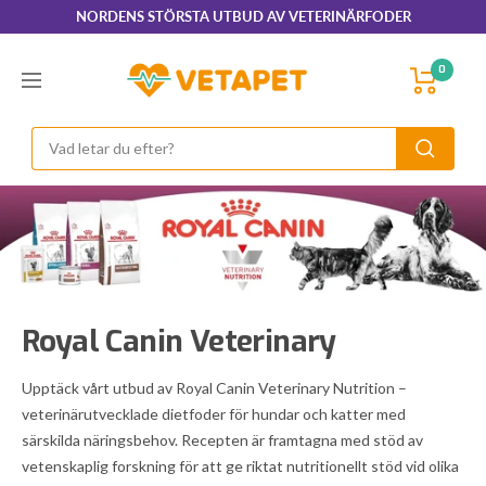
Hoppa
NORDENS STÖRSTA UTBUD AV VETERINÄRFODER
till
innehållet
VetaPet.com
0
Navigering
Royal Canin Veterinary
Upptäck vårt utbud av Royal Canin Veterinary Nutrition –
veterinärutvecklade dietfoder för hundar och katter med
särskilda näringsbehov. Recepten är framtagna med stöd av
vetenskaplig forskning för att ge riktat nutritionellt stöd vid olika