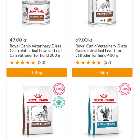
Rea-
Rea-
49,00 kr
69,00 kr
Royal Canin Veterinary Diets
Royal Canin Veterinary Diets
pris
pris
Gastrointestinal Low Fat Loaf
Gastrointestinal Loaf Can
Can våtfoder för hund 200 g
våtfoder för hund 400 g
(23)
(37)
+ Köp
+ Köp