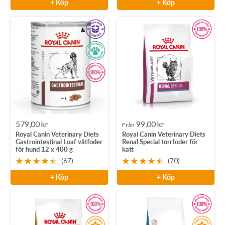
+ Köp
+ Köp
Rea-
Rea-
579,00 kr
99,00 kr
Från
Royal Canin Veterinary Diets
Royal Canin Veterinary Diets
pris
pris
Gastrointestinal Loaf våtfoder
Renal Special torrfoder för
för hund 12 x 400 g
katt
(67)
(70)
+ Köp
+ Köp