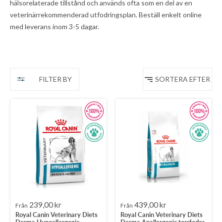
hälsorelaterade tillstånd och används ofta som en del av en
veterinärrekommenderad utfodringsplan. Beställ enkelt online
med leverans inom 3-5 dagar.
FILTER BY
SORTERA EFTER
Rea-
Rea-
239,00 kr
439,00 kr
Från
Från
Royal Canin Veterinary Diets
Royal Canin Veterinary Diets
pris
pris