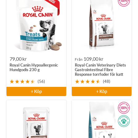
Rea-
Rea-
79,00 kr
109,00 kr
Från
Royal Canin Hypoallergenic
Royal Canin Veterinary Diets
pris
pris
Hundgodis 230 g
Gastrointestinal Fibre
Response torrfoder för katt
(56)
(48)
+ Köp
+ Köp