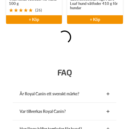
100 g
Loaf hund våtfoder 410 g för
hundar
(26)
+ Köp
+ Köp
FAQ
Är Royal Canin ett svenskt märke?
Var tillverkas Royal Canin?
Hur länge håller torrfoder för hund?