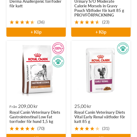
Derma Anallergenic torrfoder
Urinary S/O Moderate
för katt
Calorie Morsels in Gravy
Pouch Våtfoder för katt 85 g
PROVFÖRPACKNING
(36)
(23)
+ Köp
+ Köp
Rea-
Rea-
209,00 kr
25,00 kr
Från
Royal Canin Veterinary Diets
Royal Canin Veterinary Diets
pris
pris
Gastrointestinal Low Fat
Vital Early Renal våtfoder för
torrfoder för hund 1,5 kg
katt 85 g
(70)
(31)