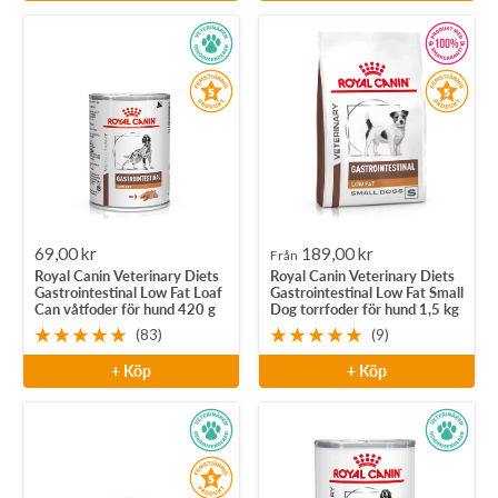
Rea-
Rea-
69,00 kr
189,00 kr
Från
Royal Canin Veterinary Diets
Royal Canin Veterinary Diets
pris
pris
Gastrointestinal Low Fat Loaf
Gastrointestinal Low Fat Small
Can våtfoder för hund 420 g
Dog torrfoder för hund 1,5 kg
(83)
(9)
+ Köp
+ Köp