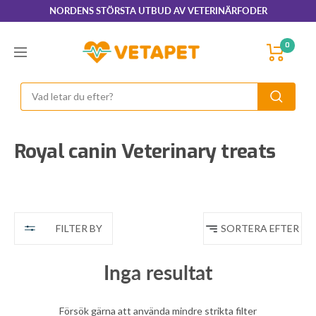
Hoppa
NORDENS STÖRSTA UTBUD AV VETERINÄRFODER
till
innehållet
VetaPet.com
0
Navigering
Royal canin Veterinary treats
FILTER BY
SORTERA EFTER
Inga resultat
Försök gärna att använda mindre strikta filter