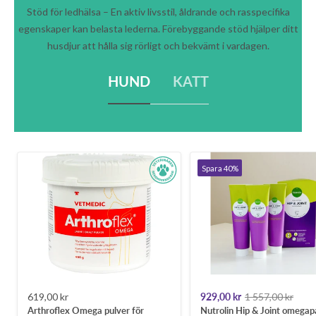
Stöd för ledhälsa – En aktiv livsstil, åldrande och rasspecifika
egenskaper kan belasta lederna. Förebyggande stöd hjälper ditt
husdjur att hålla sig rörligt och bekvämt i vardagen.
HUND
KATT
Spara 40%
Rea-
Rea-
Pris
619,00 kr
929,00 kr
1 557,00 kr
Arthroflex Omega pulver för
Nutrolin Hip & Joint omegap
pris
pris