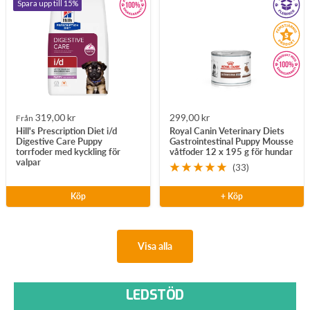
Spara upp till 15%
Rea-
Rea-
319,00 kr
299,00 kr
Från
Hill's Prescription Diet i/d
Royal Canin Veterinary Diets
pris
pris
Digestive Care Puppy
Gastrointestinal Puppy Mousse
torrfoder med kyckling för
våtfoder 12 x 195 g för hundar
valpar
(33)
Köp
+ Köp
Visa alla
LEDSTÖD