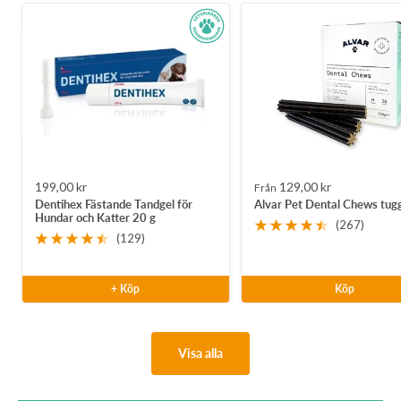
Rea-
Rea-
199,00 kr
129,00 kr
Från
Dentihex Fästande Tandgel för
Alvar Pet Dental Chews tug
pris
pris
Hundar och Katter 20 g
(267)
(129)
+ Köp
Köp
Visa alla