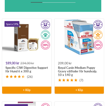
Spara 19%
Rea-
Pris
Rea-
189,00 kr
234,00 kr
209,00 kr
Specific CIW Digestive Support
Royal Canin Medium Puppy
pris
pris
för Hund 6 x 300 g
Gravy våtfoder för hundvalp.
10 x 140 g
(26)
(7)
+ Köp
+ Köp