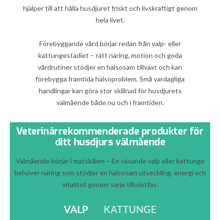
hjälper till att hålla husdjuret friskt och livskraftigt genom
hela livet.
Förebyggande vård börjar redan från valp- eller
kattungestadiet – rätt näring, motion och goda
vårdrutiner stödjer en hälsosam tillväxt och kan
förebygga framtida hälsoproblem. Små vardagliga
handlingar kan göra stor skillnad för husdjurets
välmående både nu och i framtiden.
Veterinärrekommenderade produkter för
ditt husdjurs välmående
Välmående börjar i matskålen – En växande valp eller kattunge
behöver näring som stödjer en hälsosam utveckling, energi och
vitalitet genom varje tillväxtfas.
VALP
KATTUNGE