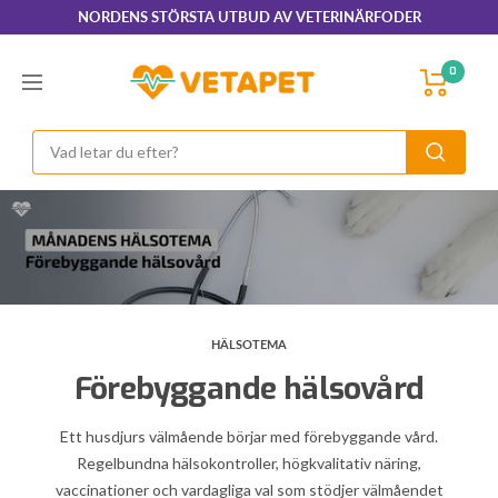
Hoppa
NORDENS STÖRSTA UTBUD AV VETERINÄRFODER
till
innehållet
VetaPet.com
0
Navigering
HÄLSOTEMA
Förebyggande hälsovård
Ett husdjurs välmående börjar med förebyggande vård.
Regelbundna hälsokontroller, högkvalitativ näring,
vaccinationer och vardagliga val som stödjer välmåendet