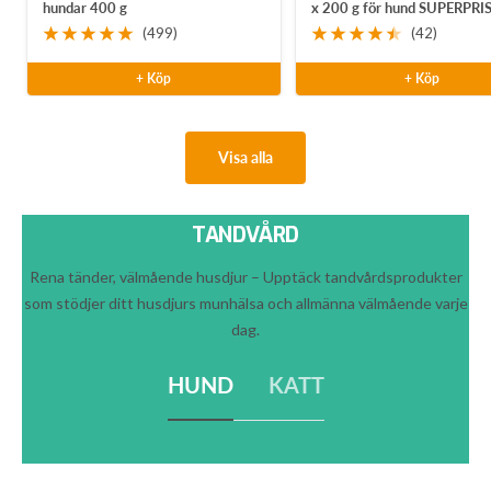
hundar 400 g
x 200 g för hund SUPERPRI
(499)
(42)
+ Köp
+ Köp
Visa alla
TANDVÅRD
Rena tänder, välmående husdjur – Upptäck tandvårdsprodukter
som stödjer ditt husdjurs munhälsa och allmänna välmående varje
dag.
HUND
KATT