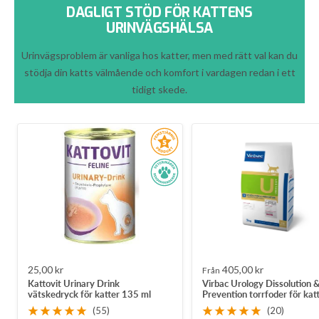
DAGLIGT STÖD FÖR KATTENS
URINVÄGSHÄLSA
Urinvägsproblem är vanliga hos katter, men med rätt val kan du
stödja din katts välmående och komfort i vardagen redan i ett
tidigt skede.
Rea-
Rea-
25,00 kr
405,00 kr
Från
Kattovit Urinary Drink
Virbac Urology Dissolution 
pris
pris
vätskedryck för katter 135 ml
Prevention torrfoder för kat
(55)
(20)