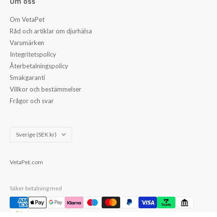
Om oss
Om VetaPet
Råd och artiklar om djurhälsa
Varumärken
Integritetspolicy
Återbetalningspolicy
Smakgaranti
Villkor och bestämmelser
Frågor och svar
Land/Region
Sverige (SEK kr)
VetaPet.com
Säker betalning med