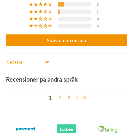
3
1
0
0
Skriv en recension
Sort by
Recensioner på andra språk
1
2
3