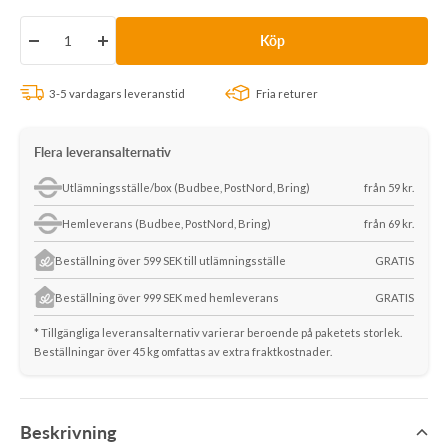
pris
Köp
Minska
Öka
antalet
antalet
3-5 vardagars leveranstid
Fria returer
Flera leveransalternativ
Utlämningsställe/box (Budbee, PostNord, Bring)
från 59 kr.
Hemleverans (Budbee, PostNord, Bring)
från 69 kr.
Beställning över 599 SEK till utlämningsställe
GRATIS
Beställning över 999 SEK med hemleverans
GRATIS
* Tillgängliga leveransalternativ varierar beroende på paketets storlek.
Beställningar över 45 kg omfattas av extra fraktkostnader.
Beskrivning