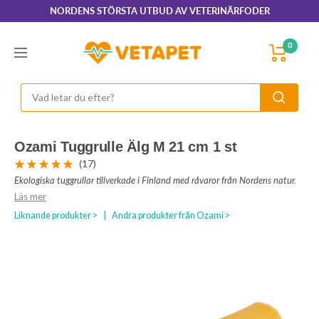
Hoppa
NORDENS STÖRSTA UTBUD AV VETERINÄRFODER
till
innehållet
VetaPet.com
0
Navigering
Ozami Tuggrulle Älg M 21 cm 1 st
(17)
Ekologiska tuggrullar tillverkade i Finland med råvaror från Nordens natur.
Läs mer
Liknande produkter >
|
Andra produkter från Ozami >