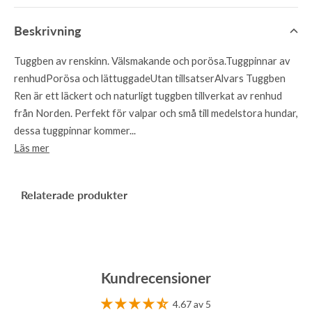
Beskrivning
Tuggben av renskinn. Välsmakande och porösa.Tuggpinnar av
renhudPorösa och lättuggadeUtan tillsatserAlvars Tuggben
Ren är ett läckert och naturligt tuggben tillverkat av renhud
från Norden. Perfekt för valpar och små till medelstora hundar,
dessa tuggpinnar kommer...
Läs mer
Relaterade produkter
Kundrecensioner
4.67 av 5