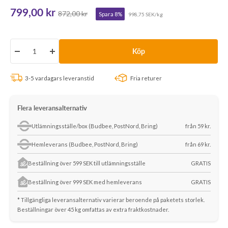
Rea-
799,00 kr
Pris
872,00 kr
Spara 8%
998,75 SEK/kg
pris
Köp
Minska
Öka
antalet
antalet
3-5 vardagars leveranstid
Fria returer
Flera leveransalternativ
Utlämningsställe/box (Budbee, PostNord, Bring)
från 59 kr.
Hemleverans (Budbee, PostNord, Bring)
från 69 kr.
Beställning över 599 SEK till utlämningsställe
GRATIS
Beställning över 999 SEK med hemleverans
GRATIS
* Tillgängliga leveransalternativ varierar beroende på paketets storlek.
Beställningar över 45 kg omfattas av extra fraktkostnader.