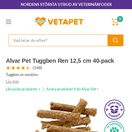
Hoppa
NORDENS STÖRSTA UTBUD AV VETERINÄRFODER
till
innehållet
VetaPet.com
0
Navigering
Alvar Pet Tuggben Ren 12,5 cm 40-pack
(148)
Tuggben av renskinn.
Läs mer
Liknande produkter >
|
Andra produkter från Alvar Pet >