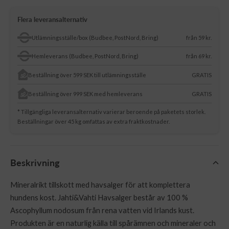
Flera leveransalternativ
Utlämningsställe/box (Budbee, PostNord, Bring)
från 59 kr.
Hemleverans (Budbee, PostNord, Bring)
från 69 kr.
Beställning över 599 SEK till utlämningsställe
GRATIS
Beställning över 999 SEK med hemleverans
GRATIS
* Tillgängliga leveransalternativ varierar beroende på paketets storlek.
Beställningar över 45 kg omfattas av extra fraktkostnader.
Beskrivning
Mineralrikt tillskott med havsalger för att komplettera
hundens kost. Jahti&Vahti Havsalger består av 100 %
Ascophyllum nodosum från rena vatten vid Irlands kust.
Produkten är en naturlig källa till spårämnen och mineraler och