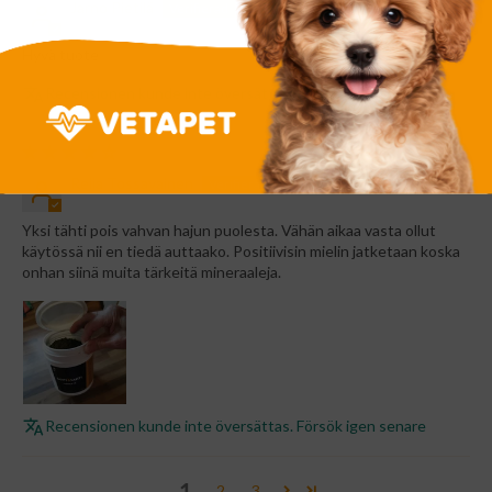
Jarno Pietilä
Hyvä tuote
Recensionen kunde inte översättas. Försök igen senare
24/05/2026
Reija Tossavainen
Yksi tähti pois vahvan hajun puolesta. Vähän aikaa vasta ollut
käytössä nii en tiedä auttaako. Positiivisin mielin jatketaan koska
onhan siinä muita tärkeitä mineraaleja.
Recensionen kunde inte översättas. Försök igen senare
1
2
3