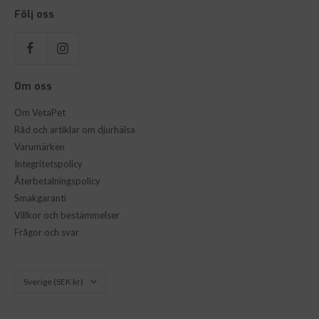
Följ oss
Om oss
Om VetaPet
Råd och artiklar om djurhälsa
Varumärken
Integritetspolicy
Återbetalningspolicy
Smakgaranti
Villkor och bestämmelser
Frågor och svar
Land/Region
Sverige (SEK kr)