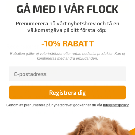
GÅ MED I VÅR FLOCK
Skriv en recension
Prenumerera på vårt nyhetsbrev och få en
välkomstgåva på ditt första köp:
Sort by
-10% RABATT
Recensioner på andra språk
Rabatten gäller ej veterinärfoder eller redan nedsatta produkter. Kan ej
kombineras med andra erbjudanden.
27/07/2026
Anonym
Vaatii totuttelua, välillä koiralle ei kelpaa tämä ollenkaan, välillä
suostuu syömään hetken harkittuaan. Pikemmin rakeita kuin
Registrera dig
jauhetta, joten hankalampi "piilottaa" ruokaan. Jatketaan
harjoituksia.
Genom att prenumerera på nyhetsbrevet godkänner du vår
integritetspolicy
Recensionen kunde inte översättas. Försök igen senare
25/05/2026