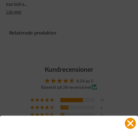
kan bidra...
Läs mer
Relaterade produkter
Kundrecensioner
4.54 av 5
Baserat på 26 recensioner
17
6
3
0
0