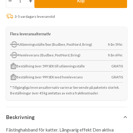
Köp
Minska
Öka
antalet
antalet
3-5 vardagars leveranstid
Flera leveransalternativ
Utlämningsställe/box (Budbee, PostNord, Bring)
från 59 kr.
Hemleverans (Budbee, PostNord, Bring)
från 69 kr.
Beställning över 599 SEK till utlämningsställe
GRATIS
Beställning över 999 SEK med hemleverans
GRATIS
* Tillgängliga leveransalternativ varierar beroende på paketets storlek.
Beställningar över 45 kg omfattas av extra fraktkostnader.
Beskrivning
Fästinghalsband för katter. Långvarig effekt Den aktiva