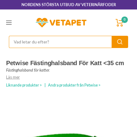
Hoppa
NORDENS STÖRSTA UTBUD AV VETERINÄRFODER
till
innehållet
VetaPet.com
0
Navigering
Petwise Fästinghalsband För Katt <35 cm
Fästinghalsband för katter.
Läs mer
Liknande produkter >
|
Andra produkter från Petwise >