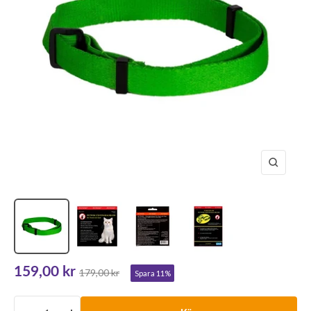
Zooma
in
Rea-
159,00 kr
Pris
179,00 kr
Spara 11%
pris