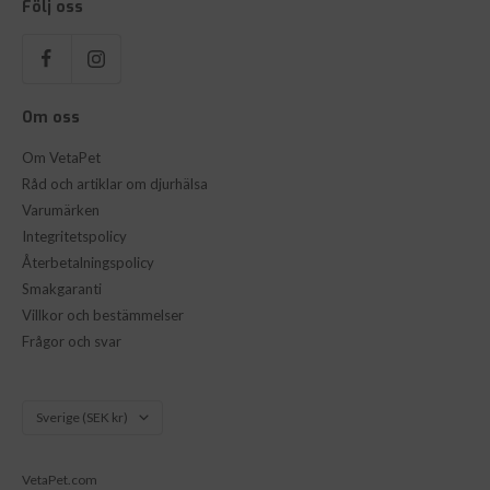
Följ oss
Om oss
Om VetaPet
Råd och artiklar om djurhälsa
Varumärken
Integritetspolicy
Återbetalningspolicy
Smakgaranti
Villkor och bestämmelser
Frågor och svar
Land/Region
Sverige (SEK kr)
VetaPet.com