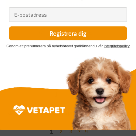
Skriv en recension
Registrera dig
Genom att prenumerera på nyhetsbrevet godkänner du vår
integritetspolicy
100.0
100.0
Verifierad
Sort by
1
2
Recensioner på andra språk
1
2
3