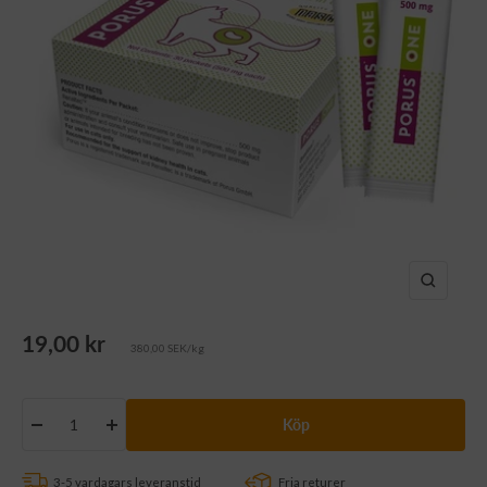
Zooma
in
Rea-
19,00 kr
380,00 SEK/kg
pris
Köp
Minska
Öka
antalet
antalet
3-5 vardagars leveranstid
Fria returer