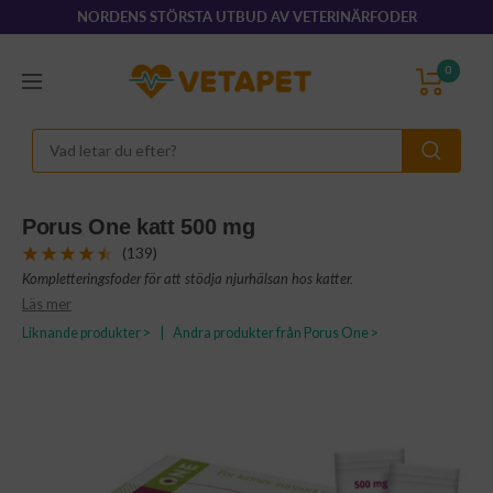
Hoppa
NORDENS STÖRSTA UTBUD AV VETERINÄRFODER
till
innehållet
VetaPet.com
0
Navigering
Porus One katt 500 mg
(139)
Kompletteringsfoder för att stödja njurhälsan hos katter.
Läs mer
Liknande produkter >
|
Andra produkter från Porus One >