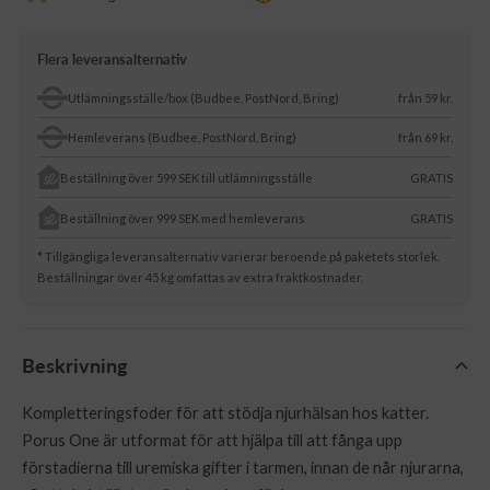
Flera leveransalternativ
Utlämningsställe/box (Budbee, PostNord, Bring)
från 59 kr.
Hemleverans (Budbee, PostNord, Bring)
från 69 kr.
Beställning över 599 SEK till utlämningsställe
GRATIS
Beställning över 999 SEK med hemleverans
GRATIS
* Tillgängliga leveransalternativ varierar beroende på paketets storlek.
Beställningar över 45 kg omfattas av extra fraktkostnader.
Beskrivning
Kompletteringsfoder för att stödja njurhälsan hos katter.
Porus One är utformat för att hjälpa till att fånga upp
förstadierna till uremiska gifter i tarmen, innan de når njurarna,