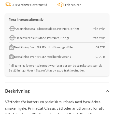
3-5 vardagars leveranstid
Fria returer
Flera leveransalternativ
Utlämningsställe/box (Budbee, PostNord, Bring)
från 59 kr.
Hemleverans (Budbee, PostNord, Bring)
från 69 kr.
Beställning över 599 SEK till utlämningsställe
GRATIS
Beställning över 999 SEK med hemleverans
GRATIS
* Tillgängliga leveransalternativ varierar beroende på paketets storlek.
Beställningar över 45 kg omfattas av extra fraktkostnader.
Beskrivning
Våtfoder för katter i en praktisk multipack med fyra läckra
smaker i gelé. PrimaCat Classic våtfoder är utformat för att