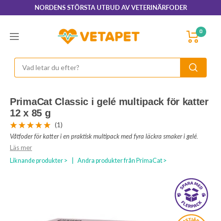
Hoppa
NORDENS STÖRSTA UTBUD AV VETERINÄRFODER
till
innehållet
VetaPet.com
0
Navigering
PrimaCat Classic i gelé multipack för katter
12 x 85 g
(1)
Våtfoder för katter i en praktisk multipack med fyra läckra smaker i gelé.
Läs mer
Liknande produkter >
|
Andra produkter från PrimaCat >