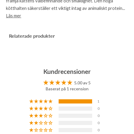
främja kattens välbefinnande och smaklighet. Den höga
kötthalten säkerställer ett viktigt intag av animaliskt protein...
Läs mer
Relaterade produkter
Kundrecensioner
5.00 av 5
Baserat på 1 recension
1
0
0
0
0