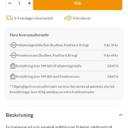
Köp
Minska
Öka
antalet
antalet
3-5 vardagars leveranstid
Fria returer
Flera leveransalternativ
Utlämningsställe/box (Budbee, PostNord, Bring)
från 59 kr.
Hemleverans (Budbee, PostNord, Bring)
från 69 kr.
Beställning över 599 SEK till utlämningsställe
GRATIS
Beställning över 999 SEK med hemleverans
GRATIS
* Tillgängliga leveransalternativ varierar beroende på paketets storlek.
Beställningar över 45 kg omfattas av extra fraktkostnader.
Beskrivning
En balanserad och smakrik måltid som främjar viktkontroll,