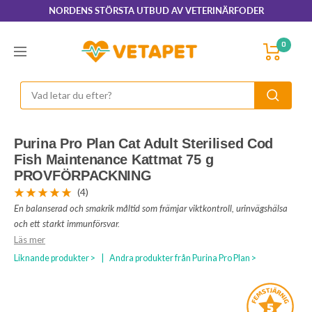
Hoppa
NORDENS STÖRSTA UTBUD AV VETERINÄRFODER
till
innehållet
VetaPet.com
0
Navigering
Purina Pro Plan Cat Adult Sterilised Cod
Fish Maintenance Kattmat 75 g
PROVFÖRPACKNING
(4)
En balanserad och smakrik måltid som främjar viktkontroll, urinvägshälsa
och ett starkt immunförsvar.
Läs mer
Liknande produkter >
|
Andra produkter från Purina Pro Plan >