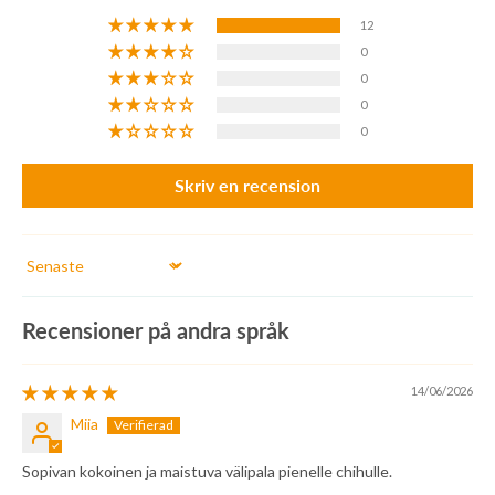
12
0
0
0
0
Skriv en recension
Sort by
Recensioner på andra språk
14/06/2026
Miia
Sopivan kokoinen ja maistuva välipala pienelle chihulle.