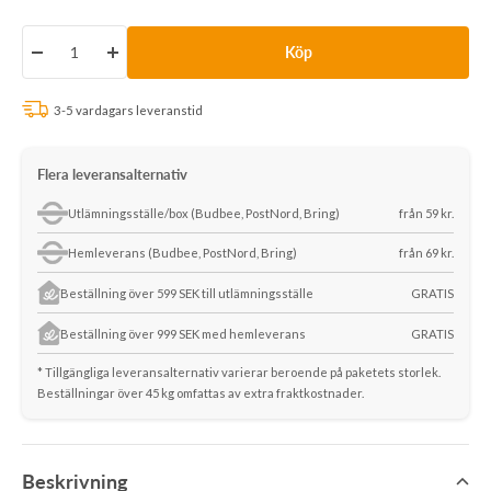
pris
Köp
Minska
Öka
antalet
antalet
3-5 vardagars leveranstid
Flera leveransalternativ
Utlämningsställe/box (Budbee, PostNord, Bring)
från 59 kr.
Hemleverans (Budbee, PostNord, Bring)
från 69 kr.
Beställning över 599 SEK till utlämningsställe
GRATIS
Beställning över 999 SEK med hemleverans
GRATIS
* Tillgängliga leveransalternativ varierar beroende på paketets storlek.
Beställningar över 45 kg omfattas av extra fraktkostnader.
Beskrivning