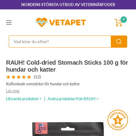
Hoppa
NORDENS STÖRSTA UTBUD AV VETERINÄRFODER
till
innehållet
VetaPet.com
0
Navigering
RAUH! Cold-dried Stomach Sticks 100 g för
hundar och katter
(12)
Kalltorkade vomstickor för hundar och katter.
Läs mer
Liknande produkter >
|
Andra produkter från RAUH! >