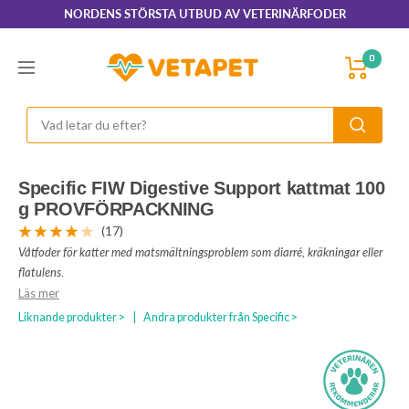
Hoppa
NORDENS STÖRSTA UTBUD AV VETERINÄRFODER
till
innehållet
VetaPet.com
0
Navigering
Specific FIW Digestive Support kattmat 100
g PROVFÖRPACKNING
(17)
Våtfoder för katter med matsmältningsproblem som diarré, kräkningar eller
flatulens.
Läs mer
Liknande produkter >
|
Andra produkter från Specific >