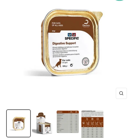
Zooma
in