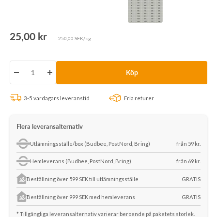
Rea-
25,00 kr
250,00 SEK/kg
pris
Köp
Minska
Öka
antalet
antalet
3-5 vardagars leveranstid
Fria returer
Flera leveransalternativ
Utlämningsställe/box (Budbee, PostNord, Bring)
från 59 kr.
Hemleverans (Budbee, PostNord, Bring)
från 69 kr.
Beställning över 599 SEK till utlämningsställe
GRATIS
Beställning över 999 SEK med hemleverans
GRATIS
* Tillgängliga leveransalternativ varierar beroende på paketets storlek.