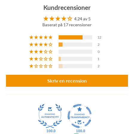
Kundrecensioner
4.24 av 5
Baserat på 17 recensioner
12
2
0
1
2
Skriv en recension
100.0
100.0