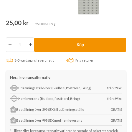
Rea-
25,00 kr
250,00 SEK/kg
pris
Köp
Minska
Öka
antalet
antalet
3-5 vardagars leveranstid
Fria returer
Flera leveransalternativ
Utlämningsställe/box (Budbee, PostNord, Bring)
från 59 kr.
Hemleverans (Budbee, PostNord, Bring)
från 69 kr.
Beställning över 599 SEK till utlämningsställe
GRATIS
Beställning över 999 SEK med hemleverans
GRATIS
* Tillgängliga leveransalternativ varierar beroende på paketets storlek.