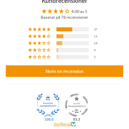
Kundrecensioner
4.00 av 5
Baserat på 76 recensioner
37
16
14
4
5
Skriv en recension
100.0
93.3
Verifierad