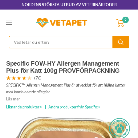
Hoppa
NORDENS STÖRSTA UTBUD AV VETERINÄRFODER
till
innehållet
VetaPet.com
0
Navigering
Specific FOW-HY Allergen Management
Plus för Katt 100g PROVFÖRPACKNING
(76)
SPECIFIC™ Allergen Management Plus är utvecklat för att hjälpa katter
med kombinerade allergier.
Läs mer
Liknande produkter >
|
Andra produkter från Specific >