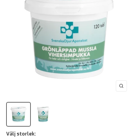
Zooma
in
Välj storlek: