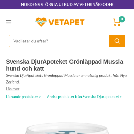
Hoppa
NORDENS STÖRSTA UTBUD AV VETERINÄRFODER
till
innehållet
VetaPet.com
0
Navigering
Svenska DjurApoteket Grönläppad Mussla
hund och katt
Svenska DjurApotekets Grönläppad Mussla är en naturlig produkt från Nya
Zeeland.
Läs mer
Liknande produkter >
|
Andra produkter från Svenska Djurapoteket >