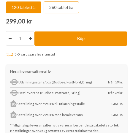
120 tablettia
360 tablettia
Rea-
299,00 kr
pris
Köp
Minska
Öka
antalet
antalet
3-5 vardagars leveranstid
Flera leveransalternativ
Utlämningsställe/box (Budbee, PostNord, Bring)
från 59 kr.
Hemleverans (Budbee, PostNord, Bring)
från 69 kr.
Beställning över 599 SEK till utlämningsställe
GRATIS
Beställning över 999 SEK med hemleverans
GRATIS
* Tillgängliga leveransalternativ varierar beroende på paketets storlek.
Beställningar över 45 kg omfattas av extra fraktkostnader.