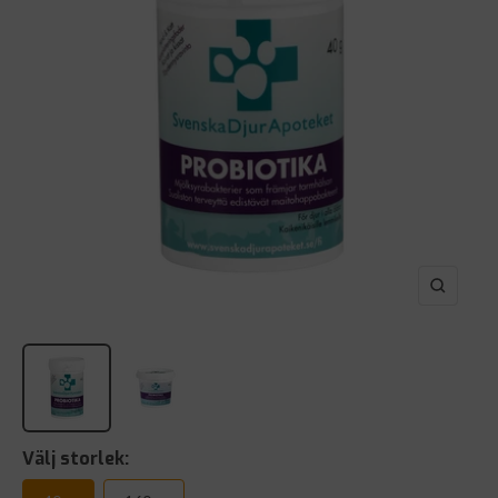
Zooma
in
Välj storlek: