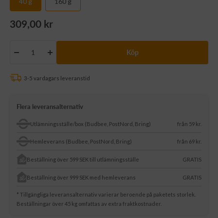
40 g
160 g
Rea-
309,00 kr
pris
Köp
Minska
Öka
antalet
antalet
3-5 vardagars leveranstid
Flera leveransalternativ
Utlämningsställe/box (Budbee, PostNord, Bring)
från 59 kr.
Hemleverans (Budbee, PostNord, Bring)
från 69 kr.
Beställning över 599 SEK till utlämningsställe
GRATIS
Beställning över 999 SEK med hemleverans
GRATIS
* Tillgängliga leveransalternativ varierar beroende på paketets storlek.
Beställningar över 45 kg omfattas av extra fraktkostnader.