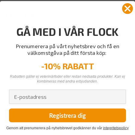
Beskrivning
GÅ MED I VÅR FLOCK
Svenska DjurApotekets Probiotika bidrar till att stabilisera
tarmfloran.Probiotika består av mjölksyrabakterier som har
god effekt vid störning i tarmfloran tex vid krånglande mage,
Prenumerera på vårt nyhetsbrev och få en
foderskifte, resa mmMjölksyrabakterier hjälper till att bibehålla
välkomstgåva på ditt första köp:
en frisk mag-tarmhälsa.Kompletteringsfoder hund &...
-10% RABATT
Läs mer
Rabatten gäller ej veterinärfoder eller redan nedsatta produkter. Kan ej
kombineras med andra erbjudanden.
Relaterade produkter
Registrera dig
Kundrecensioner
Genom att prenumerera på nyhetsbrevet godkänner du vår
integritetspolicy