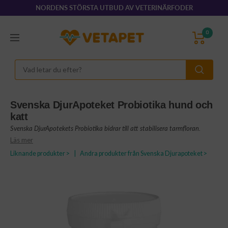
Hoppa
NORDENS STÖRSTA UTBUD AV VETERINÄRFODER
till
innehållet
VetaPet.com
0
Navigering
Svenska DjurApoteket Probiotika hund och
katt
Svenska DjurApotekets Probiotika bidrar till att stabilisera tarmfloran.
Läs mer
Liknande produkter >
|
Andra produkter från Svenska Djurapoteket >