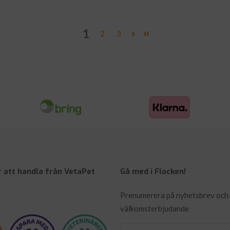
1
2
3
 att handla från VetaPet
Gå med i Flocken!
Prenumerera på nyhetsbrev och 
välkomsterbjudande