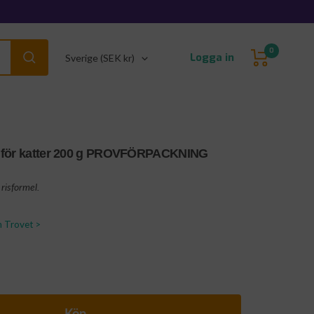
0
Land/Region
Logga in
Sverige (SEK kr)
n för katter 200 g PROVFÖRPACKNING
risformel.
n Trovet >
Köp