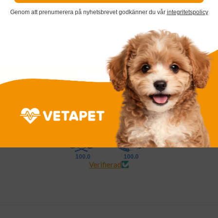
64
Genom att prenumerera på nyhetsbrevet godkänner du vår
integritetspolicy
23
8
5
1
Skriv en recension
100.0
100.0
Verifierad