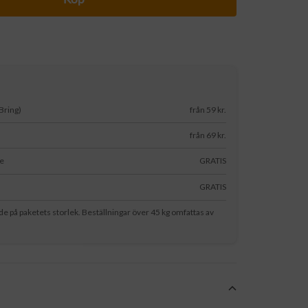
Bring)
från 59 kr.
från 69 kr.
le
GRATIS
s
GRATIS
nde på paketets storlek. Beställningar över 45 kg omfattas av