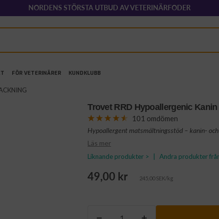
NORDENS STÖRSTA UTBUD AV VETERINÄRFODER
ET
FÖR VETERINÄRER
KUNDKLUBB
RPACKNING
Trovet RRD Hypoallergenic Kani
101 omdömen
Hypoallergent matsmältningsstöd – kanin- och 
Läs mer
Liknande produkter >
|
Andra produkter frå
Rea-
49,00 kr
245,00 SEK/kg
pris