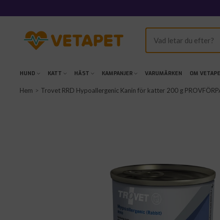
Hoppa
till
innehållet
VetaPet.com
HUND
KATT
HÄST
KAMPANJER
VARUMÄRKEN
OM VETAP
Hem
Trovet RRD Hypoallergenic Kanin för katter 200 g PROVFÖ