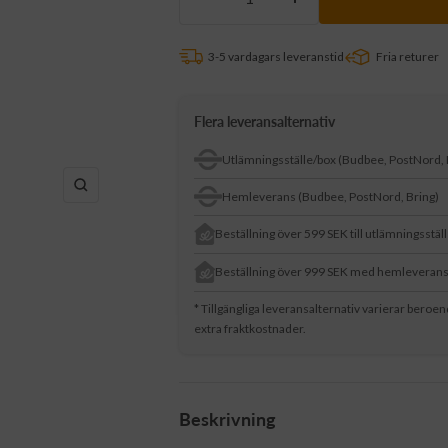
Minska
Öka
antalet
antalet
3-5 vardagars leveranstid
Fria returer
Flera leveransalternativ
Utlämningsställe/box (Budbee, PostNord, 
Zooma
Hemleverans (Budbee, PostNord, Bring)
in
Beställning över 599 SEK till utlämningsstäl
Beställning över 999 SEK med hemleveran
* Tillgängliga leveransalternativ varierar beroe
extra fraktkostnader.
Beskrivning