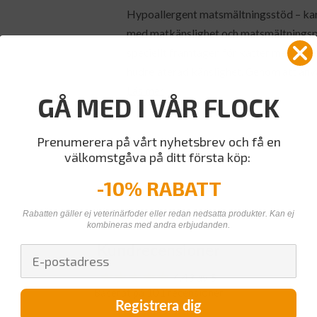
Hypoallergent matsmältningsstöd – kani
med matkänslighet och matsmältningspr
speciellt framtagen för katter med mat
hudrelaterad känslighet. Genom att anv
Läs mer
GÅ MED I VÅR FLOCK
Prenumerera på vårt nyhetsbrev och få en
välkomstgåva på ditt första köp:
-10% RABATT
Rabatten gäller ej veterinärfoder eller redan nedsatta produkter. Kan ej
kombineras med andra erbjudanden.
Kundrecensioner
4.43 av 5
Baserat på 101 recensioner
Registrera dig