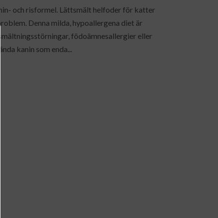
n- och risformel. Lättsmält helfoder för katter
oblem. Denna milda, hypoallergena diet är
smältningsstörningar, födoämnesallergier eller
ända kanin som enda...