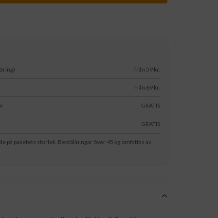
Bring)
från 59 kr.
från 69 kr.
le
GRATIS
s
GRATIS
nde på paketets storlek. Beställningar över 45 kg omfattas av