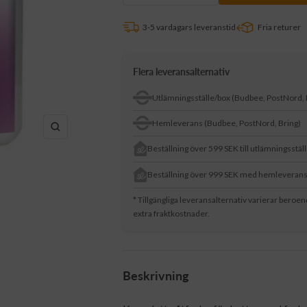
antalet
antalet
3-5 vardagars leveranstid
Fria returer
Flera leveransalternativ
Utlämningsställe/box (Budbee, PostNord, 
Hemleverans (Budbee, PostNord, Bring)
Zooma
Beställning över 599 SEK till utlämningsstäl
in
Beställning över 999 SEK med hemleveran
* Tillgängliga leveransalternativ varierar beroe
extra fraktkostnader.
Beskrivning