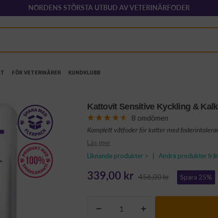
NORDENS STÖRSTA UTBUD AV VETERINÄRFODER
ET
FÖR VETERINÄRER
KUNDKLUBB
Kattovit Sensitive Kyckling & Kalk
8 omdömen
Komplett våtfoder för katter med foderintoleran
Läs mer
Liknande produkter >
|
Andra produkter frå
Rea-
339,00 kr
Pris
456,00 kr
Spara 25%
pris
Minska
Öka