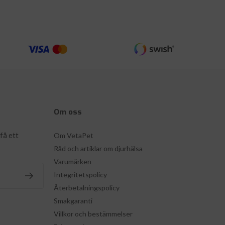
Om oss
få ett
Om VetaPet
Råd och artiklar om djurhälsa
Varumärken
Integritetspolicy
Återbetalningspolicy
Smakgaranti
Villkor och bestämmelser