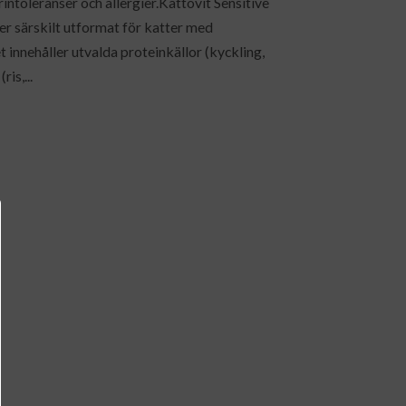
ntoleranser och allergier.Kattovit Sensitive
der särskilt utformat för katter med
t innehåller utvalda proteinkällor (kyckling,
is,...