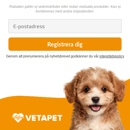
4
Rabatten gäller ej veterinärfoder eller redan nedsatta produkter. Kan ej
0
kombineras med andra erbjudanden.
0
0
Registrera dig
Genom att prenumerera på nyhetsbrevet godkänner du vår
integritetspolicy
n sopinut heidän vatsalle oikein hyvin
nare