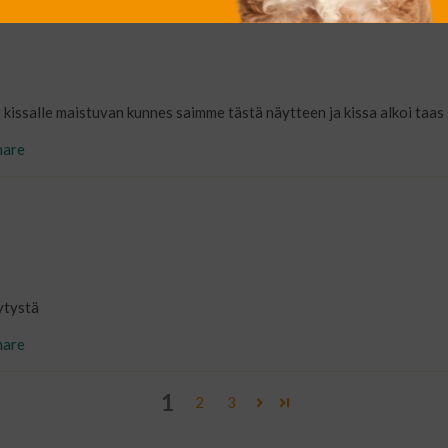
 kissalle maistuvan kunnes saimme tästä näytteen ja kissa alkoi taa
nare
ytystä
nare
1
2
3