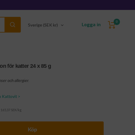
0
Land/Region
Logga in
Sverige (SEK kr)
on för katter 24 x 85 g
ser och allergier.
n Kattovit >
165,37 SEK/kg
Köp