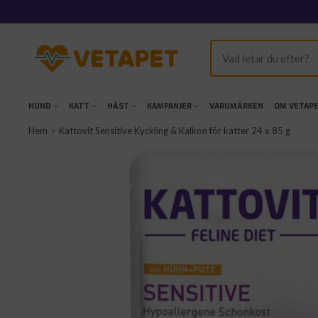
Hoppa
till
innehållet
VetaPet.com
HUND
KATT
HÄST
KAMPANJER
VARUMÄRKEN
OM VETAP
Hem
Kattovit Sensitive Kyckling & Kalkon för katter 24 x 85 g