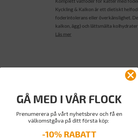
Komplett våtfoder för katter med foderi
Kyckling & Kalkon är ett dietiskt helfo
foderintolerans eller överkänslighet. De
kalkon, ägg) och lättsmälta kolhydrater (r
Läs mer
GÅ MED I VÅR FLOCK
Kundrecensioner
Prenumerera på vårt nyhetsbrev och få en
4.50 av 5
välkomstgåva på ditt första köp:
-10% RABATT
4