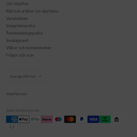
Om VetaPet
Råd och artiklar om djurhälsa
Varumärken
Integritetspolicy
Återbetalningspolicy
Smakgaranti
Villkor och bestämmelser
Frågor och svar
Land/Region
Sverige (SEK kr)
VetaPet.com
Säker betalning med