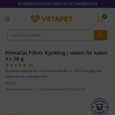
Hoppa
NORDENS STÖRSTA UTBUD AV VETERINÄRFODER
till
innehållet
VetaPet.com
0
Navigering
PrimaCat Fillets Kyckling i vatten för katter
4 x 50 g
(4)
Kompletteringsfoder för vuxna katter tillverkat av 100 % naturligt och
högkvalitativt kycklingbröstfilé.
Läs mer
Liknande produkter >
|
Andra produkter från PrimaCat >