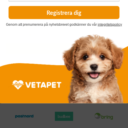
3
Registrera dig
1
0
Genom att prenumerera på nyhetsbrevet godkänner du vår
integritetspolicy
0
0
Skriv en recension
Sort by
Recensioner på andra språk