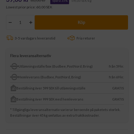
60,00 kr
Spara 35%
195,00 SEK/kg
Lowest prior price:
60,00 SEK
pris
Köp
Minska
Öka
antalet
antalet
3-5 vardagars leveranstid
Fria returer
Flera leveransalternativ
Utlämningsställe/box (Budbee, PostNord, Bring)
från 59 kr.
Hemleverans (Budbee, PostNord, Bring)
från 69 kr.
Beställning över 599 SEK till utlämningsställe
GRATIS
Beställning över 999 SEK med hemleverans
GRATIS
* Tillgängliga leveransalternativ varierar beroende på paketets storlek.
Beställningar över 45 kg omfattas av extra fraktkostnader.