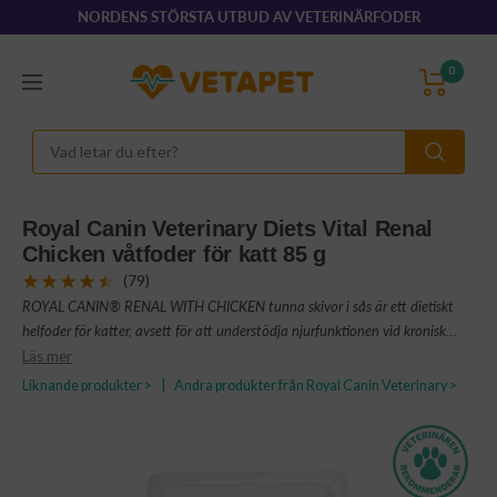
Hoppa
NORDENS STÖRSTA UTBUD AV VETERINÄRFODER
till
innehållet
VetaPet.com
0
Navigering
Royal Canin Veterinary Diets Vital Renal
Chicken våtfoder för katt 85 g
(79)
ROYAL CANIN® RENAL WITH CHICKEN tunna skivor i sås är ett dietiskt
helfoder för katter, avsett för att understödja njurfunktionen vid kronisk
njurinsufficiens, tack vare begränsad halt av fosfor och protein av hög
Läs mer
kvalitet.
Liknande produkter >
|
Andra produkter från Royal Canin Veterinary >