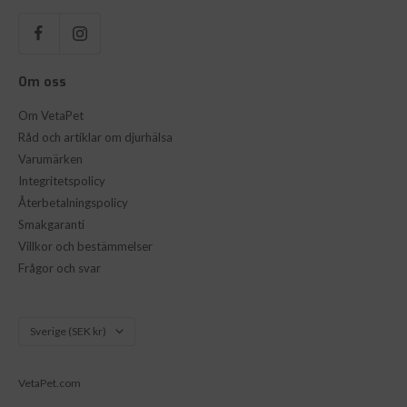
Om oss
Om VetaPet
Råd och artiklar om djurhälsa
Varumärken
Integritetspolicy
Återbetalningspolicy
Smakgaranti
Villkor och bestämmelser
Frågor och svar
Land/Region
Sverige (SEK kr)
VetaPet.com