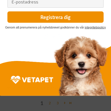
1
Skriv en recension
Registrera dig
Genom att prenumerera på nyhetsbrevet godkänner du vår
integritetspolicy
100.0
Verifierad
Sort by
Recensioner på andra språk
1
2
3