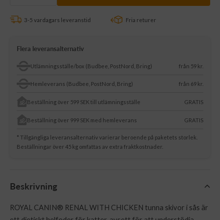
antalet
antalet
3-5 vardagars leveranstid
Fria returer
Flera leveransalternativ
Utlämningsställe/box (Budbee, PostNord, Bring)
från 59 kr.
Hemleverans (Budbee, PostNord, Bring)
från 69 kr.
Beställning över 599 SEK till utlämningsställe
GRATIS
Beställning över 999 SEK med hemleverans
GRATIS
* Tillgängliga leveransalternativ varierar beroende på paketets storlek.
Beställningar över 45 kg omfattas av extra fraktkostnader.
Beskrivning
ROYAL CANIN® RENAL WITH CHICKEN tunna skivor i sås är
ett dietiskt helfoder för katter, avsett för att understödja