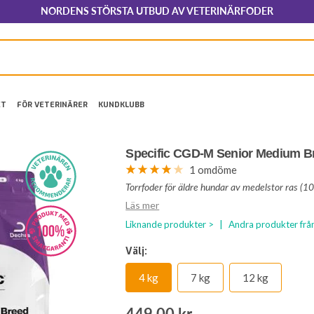
NORDENS STÖRSTA UTBUD AV VETERINÄRFODER
ET
FÖR VETERINÄRER
KUNDKLUBB
Specific CGD-M Senior Medium B
1 omdöme
Torrfoder för äldre hundar av medelstor ras (1
Läs mer
Liknande produkter >
|
Andra produkter från
Välj:
4 kg
7 kg
12 kg
Rea-
449,00 kr