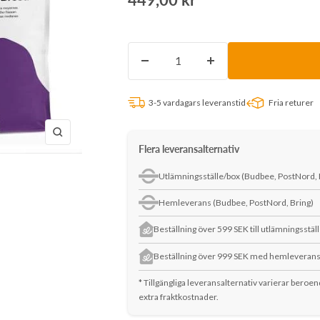
pris
Minska
Öka
antalet
antalet
3-5 vardagars leveranstid
Fria returer
Zooma
Flera leveransalternativ
in
Utlämningsställe/box (Budbee, PostNord, 
Hemleverans (Budbee, PostNord, Bring)
Beställning över 599 SEK till utlämningsstäl
Beställning över 999 SEK med hemleveran
* Tillgängliga leveransalternativ varierar beroe
extra fraktkostnader.