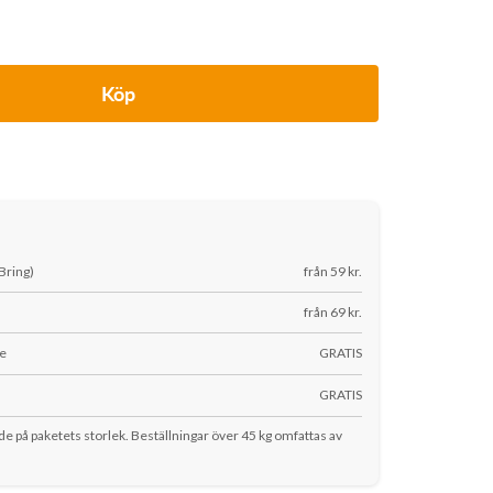
Köp
Bring)
från 59 kr.
från 69 kr.
le
GRATIS
s
GRATIS
nde på paketets storlek. Beställningar över 45 kg omfattas av