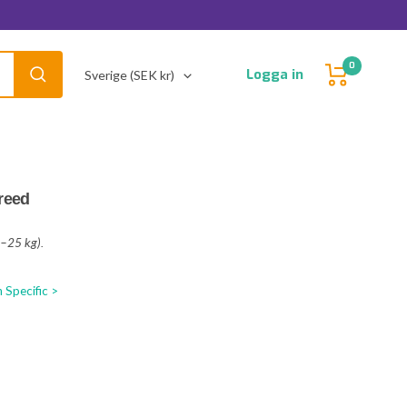
0
Land/Region
Logga in
Sverige (SEK kr)
reed
0–25 kg).
 Specific >