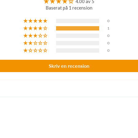
4.00 av 5
Baserat på 1 recension
0
1
0
0
0
Skriv en recension