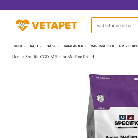
Hoppa
till
innehållet
VetaPet.com
HUND
KATT
HÄST
KAMPANJER
VARUMÄRKEN
OM VETAP
Hem
Specific CGD-M Senior Medium Breed